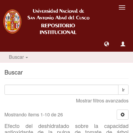
Camb
nave
Buscar
Buscar
Ir
Mostrar filtros avanzados
Mostrando ítems 1-10 de 26
Efecto del deshidratado sobre la capacidad
antioxidante de la pulpa de tomate de árbol