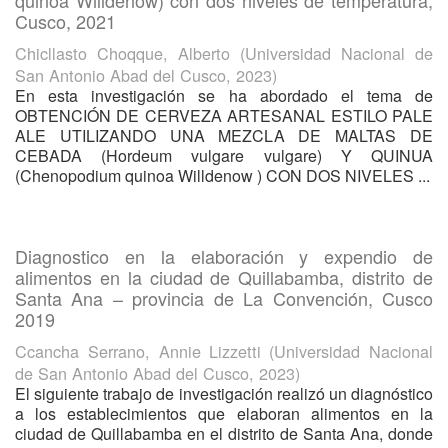
quinoa Willdenow) con dos niveles de temperatura,
Cusco, 2021
Chicllasto Choqque, Alberto
(
Universidad Nacional de
San Antonio Abad del Cusco
,
2023
)
En esta investigación se ha abordado el tema de
OBTENCIÓN DE CERVEZA ARTESANAL ESTILO PALE
ALE UTILIZANDO UNA MEZCLA DE MALTAS DE
CEBADA (Hordeum vulgare vulgare) Y QUINUA
(Chenopodium quinoa Willdenow ) CON DOS NIVELES ...
Diagnostico en la elaboración y expendio de
alimentos en la ciudad de Quillabamba, distrito de
Santa Ana – provincia de La Convención, Cusco
2019
Ccancha Serrano, Annie Lizzetti
(
Universidad Nacional
de San Antonio Abad del Cusco
,
2023
)
El siguiente trabajo de investigación realizó un diagnóstico
a los establecimientos que elaboran alimentos en la
ciudad de Quillabamba en el distrito de Santa Ana, donde