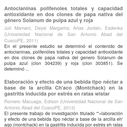
Antocianinas polifenoles totales y capacidad
antioxidante en dos clones de papa nativa del
género Solanum de pulpa azul y roja
Juli Mamani, Deysi Margarita
;
Arias Jordán, Esdenka
(
Universidad Nacional de San Antonio Abad del
CuscoPE
,
2011
)
En el presente estudio se determinó el contenido de
antocianinas, polifenóles totales y capacidad antioxidante
en dos clones de papa nativa del genero Solanum de
pulpa azul (clon 304239) y roja (clon 303851). Se
determinó ...
Elaboración y efecto de una bebida tipo néctar a
base de la arcilla Ch'aco (Montchack) en la
gastritis inducida por estrés en ratas wistar
Romero Macuaga, Edison
(
Universidad Nacional de San
Antonio Abad del CuscoPE
,
2013
)
El presente trabajo de investigación titulado "'=laboración
y efecto de una bebida tipo néctar a base de la arcilla eh'
aqo (montchack) en la gastritis inducida por estrés eh ratas