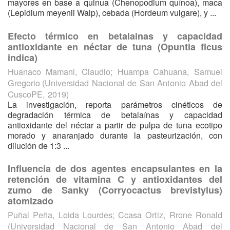
mayores en base a quinua (Chenopodium quínoa), maca
(Lepidium meyenii Walp), cebada (Hordeum vulgare), y ...
Efecto térmico en betalainas y capacidad
antioxidante en néctar de tuna (Opuntia ficus
indica)
Huanaco Mamani, Claudio
;
Huampa Cahuana, Samuel
Gregorio
(
Universidad Nacional de San Antonio Abad del
CuscoPE
,
2019
)
La investigación, reporta parámetros cinéticos de
degradación térmica de betalaínas y capacidad
antioxidante del néctar a partir de pulpa de tuna ecotipo
morado y anaranjado durante la pasteurización, con
dilución de 1:3 ...
Influencia de dos agentes encapsulantes en la
retención de vitamina C y antioxidantes del
zumo de Sanky (Corryocactus brevistylus)
atomizado
Puñal Peña, Loida Lourdes
;
Ccasa Ortiz, Rrone Ronald
(
Universidad Nacional de San Antonio Abad del