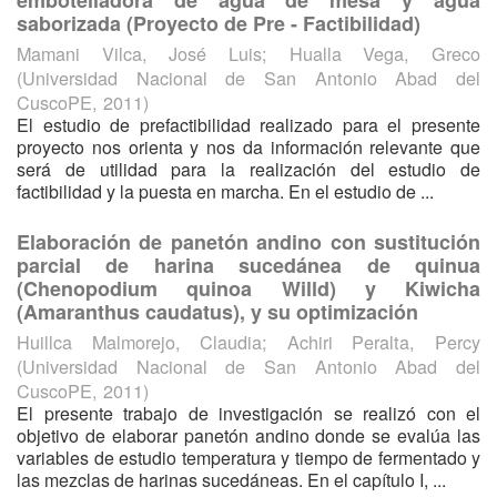
embotelladora de agua de mesa y agua
saborizada (Proyecto de Pre - Factibilidad)
Mamani Vilca, José Luis
;
Hualla Vega, Greco
(
Universidad Nacional de San Antonio Abad del
CuscoPE
,
2011
)
El estudio de prefactibilidad realizado para el presente
proyecto nos orienta y nos da información relevante que
será de utilidad para la realización del estudio de
factibilidad y la puesta en marcha. En el estudio de ...
Elaboración de panetón andino con sustitución
parcial de harina sucedánea de quinua
(Chenopodium quinoa Willd) y Kiwicha
(Amaranthus caudatus), y su optimización
Huillca Malmorejo, Claudia
;
Achiri Peralta, Percy
(
Universidad Nacional de San Antonio Abad del
CuscoPE
,
2011
)
El presente trabajo de investigación se realizó con el
objetivo de elaborar panetón andino donde se evalúa las
variables de estudio temperatura y tiempo de fermentado y
las mezclas de harinas sucedáneas. En el capítulo I, ...