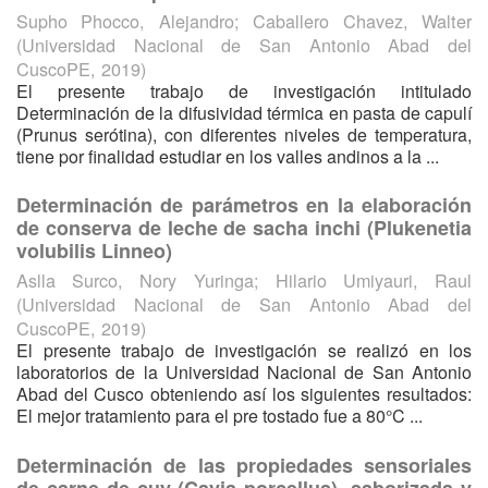
Supho Phocco, Alejandro
;
Caballero Chavez, Walter
(
Universidad Nacional de San Antonio Abad del
CuscoPE
,
2019
)
El presente trabajo de investigación intitulado
Determinación de la difusividad térmica en pasta de capulí
(Prunus serótina), con diferentes niveles de temperatura,
tiene por finalidad estudiar en los valles andinos a la ...
Determinación de parámetros en la elaboración
de conserva de leche de sacha inchi (Plukenetia
volubilis Linneo)
Aslla Surco, Nory Yuringa
;
Hilario Umiyauri, Raul
(
Universidad Nacional de San Antonio Abad del
CuscoPE
,
2019
)
El presente trabajo de investigación se realizó en los
laboratorios de la Universidad Nacional de San Antonio
Abad del Cusco obteniendo así los siguientes resultados:
El mejor tratamiento para el pre tostado fue a 80°C ...
Determinación de las propiedades sensoriales
de carne de cuy (Cavia porcellus), saborizada y