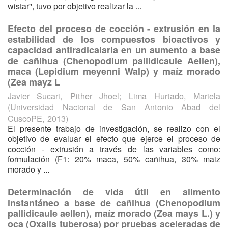
wistar'', tuvo por objetivo realizar la ...
Efecto del proceso de cocción - extrusión en la
estabilidad de los compuestos bioactivos y
capacidad antiradicalaria en un aumento a base
de cañihua (Chenopodium pallidicaule Aellen),
maca (Lepidium meyenni Walp) y maíz morado
(Zea mayz L
Javier Sucari, Pither Jhoel
;
Lima Hurtado, Mariela
(
Universidad Nacional de San Antonio Abad del
CuscoPE
,
2013
)
El presente trabajo de investigación, se realizo con el
objetivo de evaluar el efecto que ejerce el proceso de
cocción - extrusión a través de las variables como:
formulación (F1: 20% maca, 50% cañihua, 30% maiz
morado y ...
Determinación de vida útil en alimento
instantáneo a base de cañihua (Chenopodium
pallidicaule aellen), maíz morado (Zea mays L.) y
oca (Oxalis tuberosa) por pruebas aceleradas de