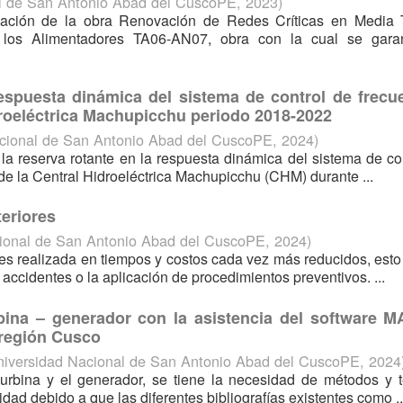
l de San Antonio Abad del CuscoPE
,
2023
)
ipación de la obra Renovación de Redes Críticas en Media 
los Alimentadores TA06-AN07, obra con la cual se garan
respuesta dinámica del sistema de control de frecue
idroeléctrica Machupicchu periodo 2018-2022
cional de San Antonio Abad del CuscoPE
,
2024
)
la reserva rotante en la respuesta dinámica del sistema de co
de la Central Hidroeléctrica Machupicchu (CHM) durante ...
teriores
ional de San Antonio Abad del CuscoPE
,
2024
)
es realizada en tiempos y costos cada vez más reducidos, esto
 accidentes o la aplicación de procedimientos preventivos. ...
bina – generador con la asistencia del software 
 región Cusco
iversidad Nacional de San Antonio Abad del CuscoPE
,
2024
turbina y el generador, se tiene la necesidad de métodos y 
ad debido a que las diferentes bibliografías existentes como ..