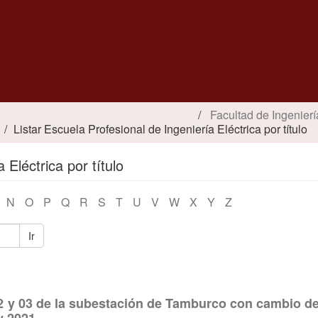
Facultad de Ingenierí
Listar Escuela Profesional de Ingeniería Eléctrica por título
 Eléctrica por título
N
O
P
Q
R
S
T
U
V
W
X
Y
Z
Ir
2 y 03 de la subestación de Tamburco con cambio del