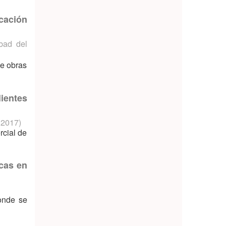
icación
bad del
de obras
ientes
,
2017
)
rcial de
icas en
donde se