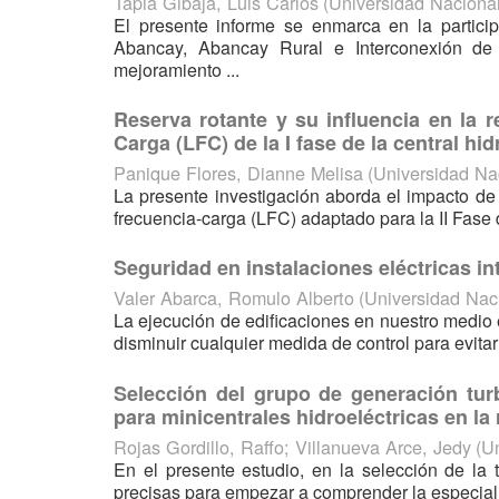
Tapia Gibaja, Luis Carlos
(
Universidad Naciona
El presente informe se enmarca en la partic
Abancay, Abancay Rural e Interconexión de 
mejoramiento ...
Reserva rotante y su influencia en la 
Carga (LFC) de la I fase de la central h
Panique Flores, Dianne Melisa
(
Universidad Na
La presente investigación aborda el impacto de 
frecuencia-carga (LFC) adaptado para la II Fase 
Seguridad en instalaciones eléctricas in
Valer Abarca, Romulo Alberto
(
Universidad Nac
La ejecución de edificaciones en nuestro medio 
disminuir cualquier medida de control para evitar
Selección del grupo de generación tur
para minicentrales hidroeléctricas en la
Rojas Gordillo, Raffo
;
Villanueva Arce, Jedy
(
Un
En el presente estudio, en la selección de la 
precisas para empezar a comprender la especialid