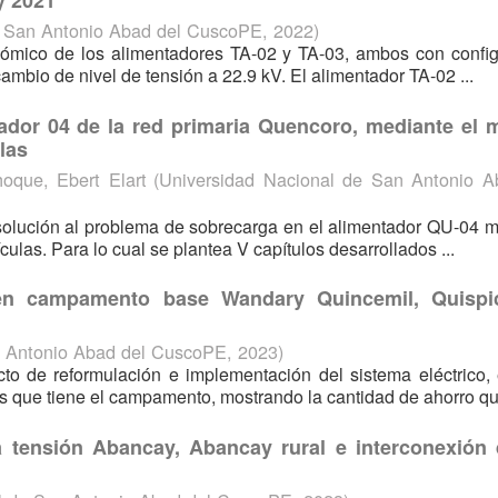
y 2021
e San Antonio Abad del CuscoPE
,
2022
)
nómico de los alimentadores TA-02 y TA-03, ambos con config
cambio de nivel de tensión a 22.9 kV. El alimentador TA-02 ...
tador 04 de la red primaria Quencoro, mediante el 
las
oque, Ebert Elart
(
Universidad Nacional de San Antonio A
 solución al problema de sobrecarga en el alimentador QU-04 
ulas. Para lo cual se plantea V capítulos desarrollados ...
 en campamento base Wandary Quincemil, Quispi
n Antonio Abad del CuscoPE
,
2023
)
to de reformulación e implementación del sistema eléctrico,
 que tiene el campamento, mostrando la cantidad de ahorro que
 tensión Abancay, Abancay rural e interconexión 