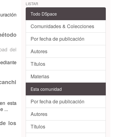
LISTAR
Todo DSpace
uración
Comunidades & Colecciones
método
Por fecha de publicación
bad del
Autores
mediante
Títulos
Materias
canchi
Esta comunidad
Por fecha de publicación
 en esta
 ...
Autores
de los
Títulos