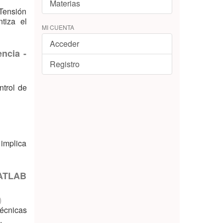
Materias
Tensión
tiza el
MI CUENTA
Acceder
ncia -
Registro
ntrol de
 implica
MATLAB
)
técnicas
.