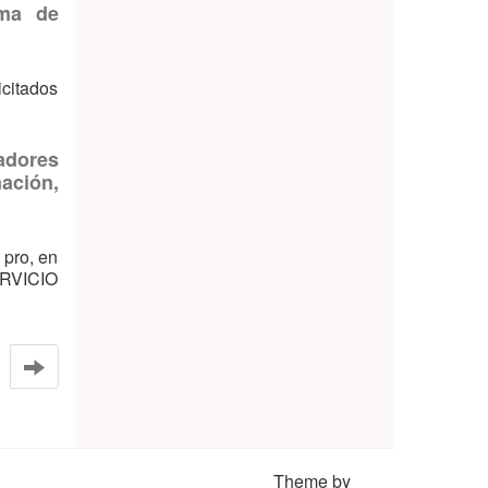
ema de
icitados
adores
ación,
 pro, en
ERVICIO
Theme by