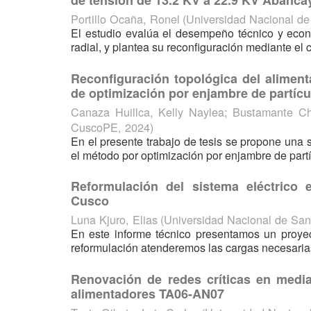
de tensión de 13.2 KV a 22.9 KV Abanca
Portillo Ocaña, Ronel
(
Universidad Nacional d
El estudio evalúa el desempeño técnico y eco
radial, y plantea su reconfiguración mediante el 
Reconfiguración topológica del alimen
de optimización por enjambre de partícu
Canaza Huillca, Kelly Naylea
;
Bustamante Ch
CuscoPE
,
2024
)
En el presente trabajo de tesis se propone una
el método por optimización por enjambre de partíc
Reformulación del sistema eléctrico
Cusco
Luna Kjuro, Elias
(
Universidad Nacional de Sa
En este informe técnico presentamos un proyec
reformulación atenderemos las cargas necesarias
Renovación de redes críticas en media
alimentadores TA06-AN07