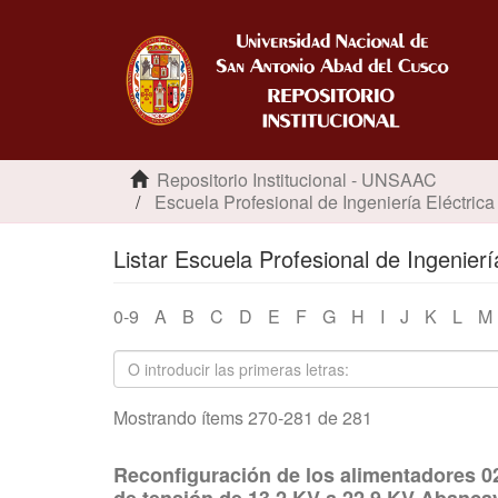
Repositorio Institucional - UNSAAC
Escuela Profesional de Ingeniería Eléctrica
Listar Escuela Profesional de Ingeniería
0-9
A
B
C
D
E
F
G
H
I
J
K
L
M
Mostrando ítems 270-281 de 281
Reconfiguración de los alimentadores 0