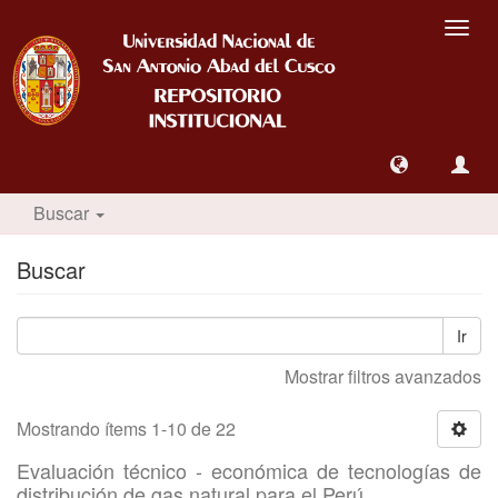
Camb
nave
Buscar
Buscar
Ir
Mostrar filtros avanzados
Mostrando ítems 1-10 de 22
Evaluación técnico - económica de tecnologías de
distribución de gas natural para el Perú