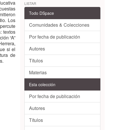
ducativa
LISTAR
ncuestas
Todo DSpace
itieron
dio. Los
Comunidades & Colecciones
epercute
: textos
Por fecha de publicación
ción “A”
Herrera,
Autores
ue si el
tura de
Títulos
s.
Materias
Esta colección
Por fecha de publicación
Autores
Títulos