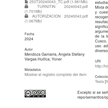
253T20240043_TC.pdf (1.981Mb)
estudia
TURNITIN 20240043.pdf
Mixta d
(1.701Mb)
y cues
AUTORIZACION 20240043.pdf
recoger
(1.067Mb)
resulta
signifi
argumen
Fecha
de la I
2024
Cusco, 
uso ad
Autor
diverso
Mendoza Gamarra, Angela Stefany
Vargas Huillca, Yoner
URI
http://
Metadatos
Mostrar el registro completo del ítem
Colecci
Tesis
[1
Excepto si se señ
repo/semantics/