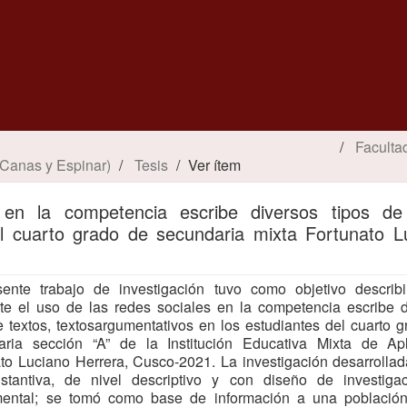
Faculta
 Canas y Espinar)
Tesis
Ver ítem
 en la competencia escribe diversos tipos de
el cuarto grado de secundaria mixta Fortunato L
sente trabajo de investigación tuvo como objetivo describ
te el uso de las redes sociales en la competencia escribe 
e textos, textosargumentativos en los estudiantes del cuarto 
aria sección “A” de la Institución Educativa Mixta de Apl
to Luciano Herrera, Cusco-2021. La investigación desarrolla
ustantiva, de nivel descriptivo y con diseño de investiga
mental; se tomó como base de información a una població