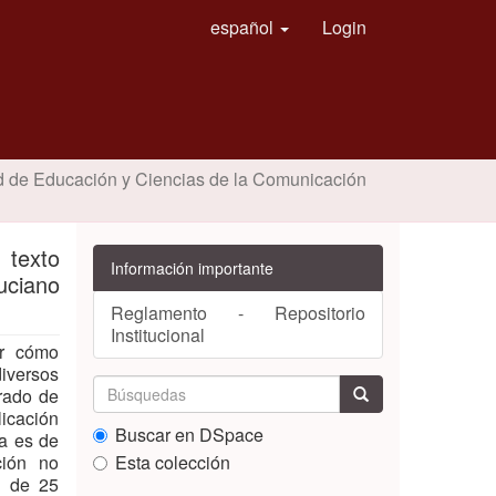
español
Login
d de Educación y Ciencias de la Comunicación
 texto
Información importante
uciano
Reglamento - Repositorio
Institucional
ir cómo
diversos
grado de
icación
Buscar en DSpace
da es de
ción no
Esta colección
n de 25