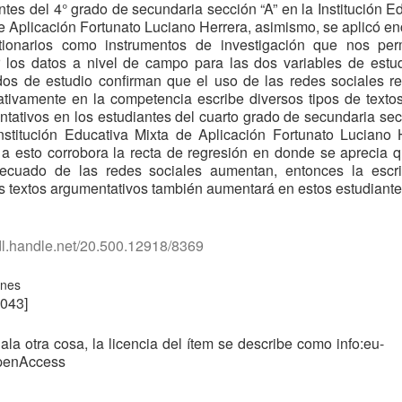
ntes del 4° grado de secundaria sección “A” en la Institución E
e Aplicación Fortunato Luciano Herrera, asimismo, se aplicó e
tionarios como instrumentos de investigación que nos perm
 los datos a nivel de campo para las dos variables de estu
dos de estudio confirman que el uso de las redes sociales r
cativamente en la competencia escribe diversos tipos de textos
tativos en los estudiantes del cuarto grado de secundaria sec
nstitución Educativa Mixta de Aplicación Fortunato Luciano 
a esto corrobora la recta de regresión en donde se aprecia q
ecuado de las redes sociales aumentan, entonces la escri
s textos argumentativos también aumentará en estos estudiante
hdl.handle.net/20.500.12918/8369
ones
043]
ala otra cosa, la licencia del ítem se describe como info:eu-
openAccess