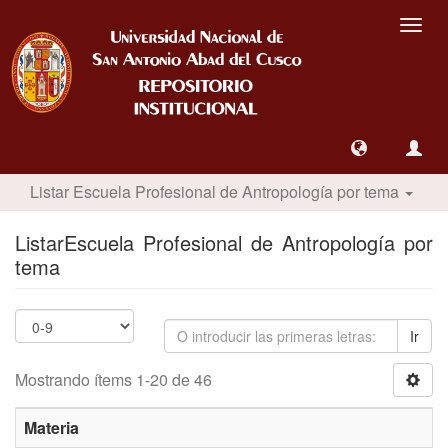
Camb
nave
Listar Escuela Profesional de Antropología por tema
ListarEscuela Profesional de Antropología por
tema
Ir
Mostrando ítems 1-20 de 46
Materia