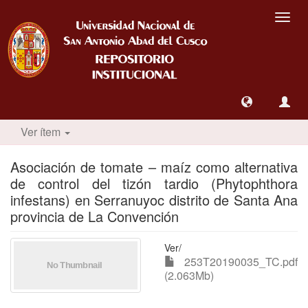
Camb
nave
Ver ítem
Asociación de tomate – maíz como alternativa
de control del tizón tardio (Phytophthora
infestans) en Serranuyoc distrito de Santa Ana
provincia de La Convención
Ver/
253T20190035_TC.pdf
(2.063Mb)