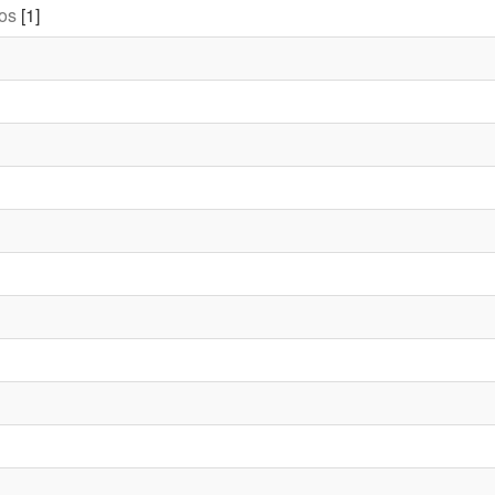
gos
[1]