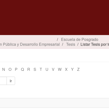
Escuela de Posgrado
n Pública y Desarrollo Empresarial
Tesis
Listar Tesis por
N
O
P
Q
R
S
T
U
V
W
X
Y
Z
Ir