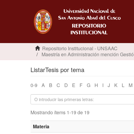
Repositorio Institucional - UNSAAC
Maestría en Administración mención Gestió
ListarTesis por tema
0-9
A
B
C
D
E
F
G
H
I
J
K
L
M
Mostrando ítems 1-19 de 19
Materia