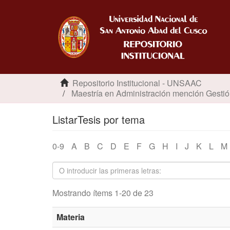
Repositorio Institucional - UNSAAC
Maestría en Administración mención Gestió
ListarTesis por tema
0-9
A
B
C
D
E
F
G
H
I
J
K
L
M
Mostrando ítems 1-20 de 23
Materia