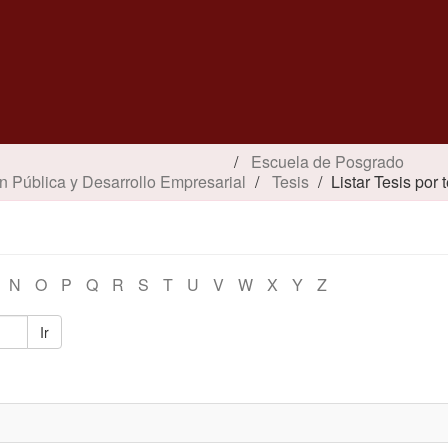
Escuela de Posgrado
n Pública y Desarrollo Empresarial
Tesis
Listar Tesis por
N
O
P
Q
R
S
T
U
V
W
X
Y
Z
Ir