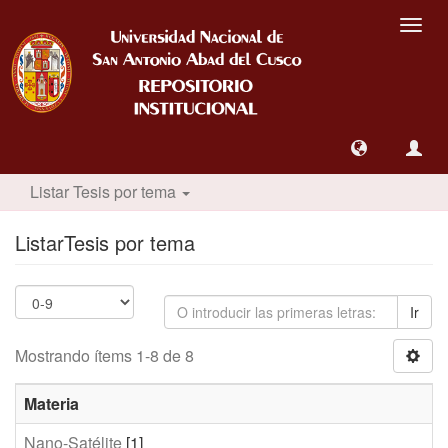
Camb
nave
Listar Tesis por tema
ListarTesis por tema
Ir
Mostrando ítems 1-8 de 8
Materia
Nano-Satélite
[1]