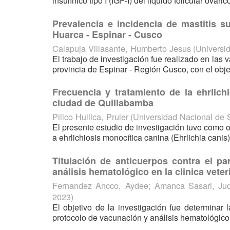
insulínico tipo I (IGF-I) del líquido folicular ovári
Prevalencia e incidencia de mastitis 
Huarca - Espinar - Cusco
Calapuja Villasante, Humberto Jesus
(
Universi
El trabajo de investigación fue realizado en las
provincia de Espinar - Región Cusco, con el objet
Frecuencia y tratamiento de la ehrlich
ciudad de Quillabamba
Pillco Huillca, Pruler
(
Universidad Nacional de
El presente estudio de investigación tuvo como ob
a ehrlichiosis monocítica canina (Ehrlichia canis)
Titulación de anticuerpos contra el p
análisis hematológico en la clinica vete
Fernandez Ancco, Aydee
;
Amanca Sasari, Ju
2023
)
El objetivo de la investigación fue determinar 
protocolo de vacunación y análisis hematológico.