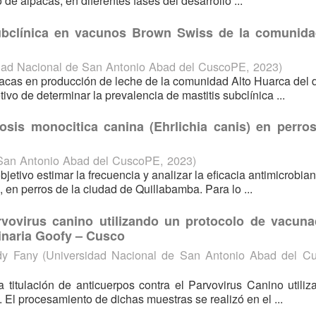
co de alpacas, en diferentes fases del desarrollo ...
subclínica en vacunos Brown Swiss de la comunida
dad Nacional de San Antonio Abad del CuscoPE
,
2023
)
 vacas en producción de leche de la comunidad Alto Huarca del di
ivo de determinar la prevalencia de mastitis subclínica ...
iosis monocitica canina (Ehrlichia canis) en perros
 San Antonio Abad del CuscoPE
,
2023
)
jetivo estimar la frecuencia y analizar la eficacia antimicrobian
, en perros de la ciudad de Quillabamba. Para lo ...
arvovirus canino utilizando un protocolo de vacuna
rinaria Goofy – Cusco
dy Fany
(
Universidad Nacional de San Antonio Abad del C
la titulación de anticuerpos contra el Parvovirus Canino utili
 El procesamiento de dichas muestras se realizó en el ...