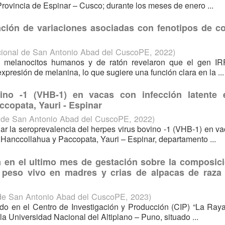
rovincia de Espinar – Cusco; durante los meses de enero ...
ación de variaciones asociadas con fenotipos de co
cional de San Antonio Abad del CuscoPE
,
2022
)
de melanocitos humanos y de ratón revelaron que el gen IR
xpresión de melanina, lo que sugiere una función clara en la ...
vino -1 (VHB-1) en vacas con infección latente 
copata, Yauri - Espinar
l de San Antonio Abad del CuscoPE
,
2022
)
nar la seroprevalencia del herpes virus bovino -1 (VHB-1) en v
 Hanccollahua y Paccopata, Yauri – Espinar, departamento ...
a en el ultimo mes de gestación sobre la composici
y peso vivo en madres y crias de alpacas de raza 
 de San Antonio Abad del CuscoPE
,
2023
)
zado en el Centro de Investigación y Producción (CIP) “La Raya
a Universidad Nacional del Altiplano – Puno, situado ...