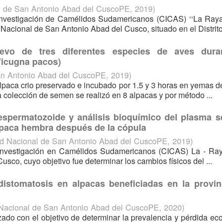
l de San Antonio Abad del CuscoPE
,
2019
)
 Investigación de Camélidos Sudamericanos (CICAS) ‘‘La Raya
Nacional de San Antonio Abad del Cusco, situado en el Distrito 
evo de tres diferentes especies de aves dura
Vicugna pacos)
an Antonio Abad del CuscoPE
,
2019
)
 alpaca crio preservado e incubado por 1.5 y 3 horas en yemas 
 colección de semen se realizó en 8 alpacas y por método ...
 espermatozoide y análisis bioquímico del plasma s
alpaca hembra después de la cópula
ad Nacional de San Antonio Abad del CuscoPE
,
2019
)
e Investigación en Camélidos Sudamericanos (CICAS) La - Ra
co, cuyo objetivo fue determinar los cambios físicos del ...
istomatosis en alpacas beneficiadas en la provin
 Nacional de San Antonio Abad del CuscoPE
,
2020
)
izado con el objetivo de determinar la prevalencia y pérdida e