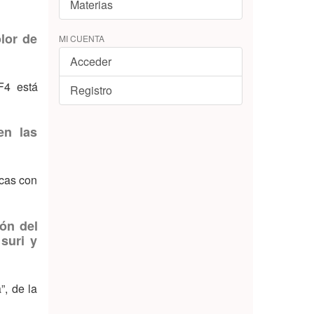
Materias
lor de
MI CUENTA
Acceder
F4 está
Registro
en las
acas con
ón del
suri y
”, de la