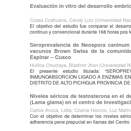
Evaluación in vitro del desarrollo embr
Ccasa Ccahuana, Cendy Lutz
(
Universidad Na
El objetivo del estudio fue comparar el desarr
continuo y convencional durante 168 horas pos f
Seroprevalencia de Neospora caninum
vacunos Brown Swiss de la comunidad
Espinar – Cusco
Huillca Chuctaya, Bladimir Jhon
(
Universidad N
El presente estudio titulada: “SE
INMUNOABSORCION LIGADO A ENZIMAS E
DISTRITO DE ALTO PICHIGUA PROVINCIA DE E
Niveles séricos de testosterona en el 
(Lama glama) en el centro de investiga
Carlos Ancca, Lidia
;
Ccama Hancco, Luz Marin
Con el objetivo de determinar los niveles séri
adherencia pene prepucial en llamas del Centro