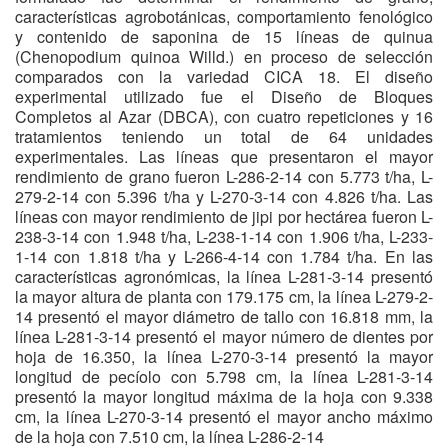
características agrobotánicas, comportamiento fenológico
y contenido de saponina de 15 líneas de quinua
(Chenopodium quinoa Willd.) en proceso de selección
comparados con la variedad CICA 18. El diseño
experimental utilizado fue el Diseño de Bloques
Completos al Azar (DBCA), con cuatro repeticiones y 16
tratamientos teniendo un total de 64 unidades
experimentales. Las líneas que presentaron el mayor
rendimiento de grano fueron L-286-2-14 con 5.773 t/ha, L-
279-2-14 con 5.396 t/ha y L-270-3-14 con 4.826 t/ha. Las
líneas con mayor rendimiento de jipi por hectárea fueron L-
238-3-14 con 1.948 t/ha, L-238-1-14 con 1.906 t/ha, L-233-
1-14 con 1.818 t/ha y L-266-4-14 con 1.784 t/ha. En las
características agronómicas, la línea L-281-3-14 presentó
la mayor altura de planta con 179.175 cm, la línea L-279-2-
14 presentó el mayor diámetro de tallo con 16.818 mm, la
línea L-281-3-14 presentó el mayor número de dientes por
hoja de 16.350, la línea L-270-3-14 presentó la mayor
longitud de pecíolo con 5.798 cm, la línea L-281-3-14
presentó la mayor longitud máxima de la hoja con 9.338
cm, la línea L-270-3-14 presentó el mayor ancho máximo
de la hoja con 7.510 cm, la línea L-286-2-14