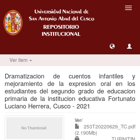
Camb
nave
Ver ítem
Dramatizacion de cuentos infantiles y
mejoramiento de la expresion oral en los
estudiantes del segundo grado de educacion
primaria de la institucion educativa Fortunato
Luciano Herrera, Cusco - 2021
Ver/
253T20220629_TC.pdf
(2.190Mb)
TURNITIN