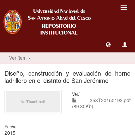
Camb
nave
Ver ítem
Diseño, construcción y evaluación de horno
ladrillero en el distrito de San Jerónimo
Ver/
253T20150193.pdf
(89.30Kb)
Fecha
2015