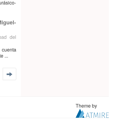
urásico-
iguel-
bad del
, cuenta
 ...
Theme by