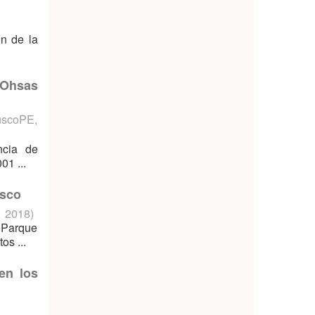
ón de la
 Ohsas
uscoPE
,
ncia de
01 ...
usco
,
2018
)
 Parque
s ...
en los