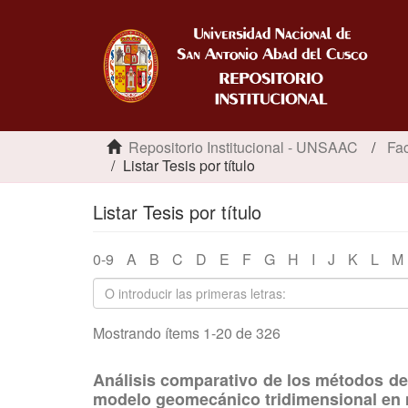
Repositorio Institucional - UNSAAC
Fac
Listar Tesis por título
Listar Tesis por título
0-9
A
B
C
D
E
F
G
H
I
J
K
L
M
Mostrando ítems 1-20 de 326
Análisis comparativo de los métodos de 
modelo geomecánico tridimensional en 