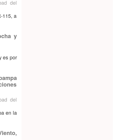
bad del
R-115, a
ocha y
y es por
nipampa
ciones
bad del
pa en la
Viento,