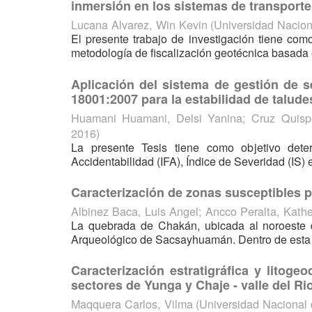
inmersión en los sistemas de transporte
Lucana Alvarez, Win Kevin
(
Universidad Nacio
El presente trabajo de investigación tiene com
metodología de fiscalización geotécnica basada e
Aplicación del sistema de gestión de 
18001:2007 para la estabilidad de talud
Huamani Huamani, Delsi Yanina
;
Cruz Quisp
2016
)
La presente Tesis tiene como objetivo dete
Accidentabilidad (IFA), Índice de Severidad (IS) 
Caracterización de zonas susceptibles
Albinez Baca, Luis Angel
;
Ancco Peralta, Kathe
La quebrada de Chakán, ubicada al noroeste d
Arqueológico de Sacsayhuamán. Dentro de esta q
Caracterización estratigráfica y litog
sectores de Yunga y Chaje - valle del 
Maqquera Carlos, Vilma
(
Universidad Nacional