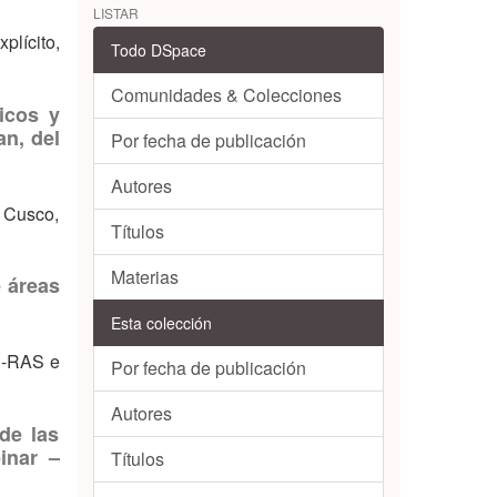
LISTAR
plícito,
Todo DSpace
Comunidades & Colecciones
icos y
an, del
Por fecha de publicación
Autores
l Cusco,
Títulos
Materias
 áreas
Esta colección
EC-RAS e
Por fecha de publicación
Autores
de las
inar –
Títulos