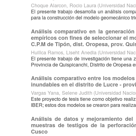
Choque Alarcon, Rocio Laura
(
Universidad Nac
El presente trabajo desarrolla un análisis comp
para la construcción del modelo geomecánico tri
Análisis comparativo en la generació
empíricos con fines de seleccionar el mo
C.P.M de Tipón, dist. Oropesa, prov. Qu
Huillca Ramos, Liseht Anedia
(
Universidad Nac
El presente trabajo de investigación tiene una
Provincia de Quispicanchi, Distrito de Oropesa e
Análisis comparativo entre los modelos
inundables en el distrito de Lucre - pro
Vargas Yana, Selene Judith
(
Universidad Naci
Este proyecto de tesis tiene como objetivo real
IBER; estos dos modelos se crearon para realizar
Análisis de datos y mejoramiento del 
muestras de testigos de la perforaci
Cusco