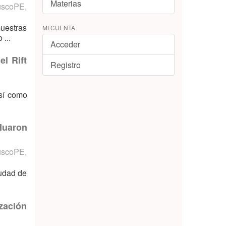
Materias
uscoPE
,
muestras
MI CUENTA
...
Acceder
l Rift
Registro
así como
Huaron
uscoPE
,
iudad de
zación