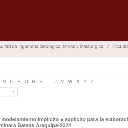
ultad de Ingeniería Geológica, Minas y Metalúrgica
Escuela
N
O
P
Q
R
S
T
U
V
W
X
Y
Z
Ir
modelamiento implícito y explícito para la elaborac
minera Bateas Arequipa-2024