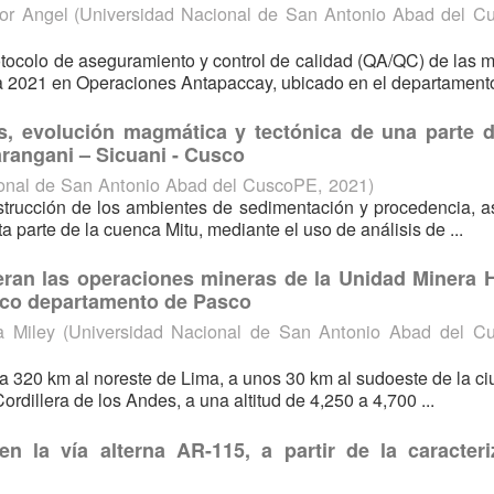
tor Angel
(
Universidad Nacional de San Antonio Abad del C
otocolo de aseguramiento y control de calidad (QA/QC) de las 
na 2021 en Operaciones Antapaccay, ubicado en el departamento 
s, evolución magmática y tectónica de una parte de
arangani – Sicuani - Cusco
onal de San Antonio Abad del CuscoPE
,
2021
)
nstrucción de los ambientes de sedimentación y procedencia, 
a parte de la cuenca Mitu, mediante el uso de análisis de ...
eran las operaciones mineras de la Unidad Minera 
asco departamento de Pasco
a Miley
(
Universidad Nacional de San Antonio Abad del C
 320 km al noreste de Lima, a unos 30 km al sudoeste de la c
ordillera de los Andes, a una altitud de 4,250 a 4,700 ...
en la vía alterna AR-115, a partir de la caracteri