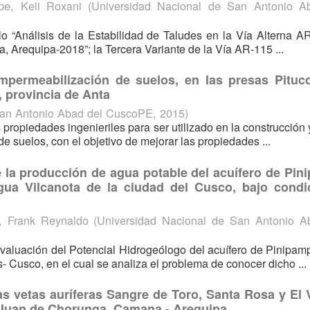
e, Keli Roxani
(
Universidad Nacional de San Antonio A
ulo “Análisis de la Estabilidad de Taludes en la Vía Alterna A
a, Arequipa-2018”; la Tercera Variante de la Vía AR-115 ...
mpermeabilización de suelos, en las presas Pituc
 provincia de Anta
San Antonio Abad del CuscoPE
,
2015
)
ropiedades ingenieriles para ser utilizado en la construcción 
de suelos, con el objetivo de mejorar las propiedades ...
e la producción de agua potable del acuífero de Pi
gua Vilcanota de la ciudad del Cusco, bajo condi
, Frank Reynaldo
(
Universidad Nacional de San Antonio A
 Evaluación del Potencial Hidrogeólogo del acuífero de Pinipam
usco, en el cual se analiza el problema de conocer dicho ...
as vetas auríferas Sangre de Toro, Santa Rosa y El 
n Juan de Chorunga, Camana - Arequipa