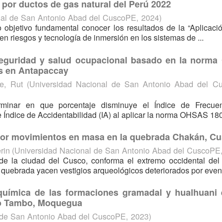
 por ductos de gas natural del Perú 2022
nal de San Antonio Abad del CuscoPE
,
2024
)
o objetivo fundamental conocer los resultados de la “Aplicaci
n riesgos y tecnología de inmersión en los sistemas de ...
seguridad y salud ocupacional basado en la norma
es en Antapaccay
e, Rut
(
Universidad Nacional de San Antonio Abad del C
rminar en que porcentaje disminuye el Índice de Frecue
e Índice de Accidentabilidad (IA) al aplicar la norma OHSAS 180
 por movimientos en masa en la quebrada Chakán, C
rin
(
Universidad Nacional de San Antonio Abad del CuscoPE
e la ciudad del Cusco, conforma el extremo occidental del
uebrada yacen vestigios arqueológicos deteriorados por evento
eoquímica de las formaciones gramadal y hualhuani 
Rio Tambo, Moquegua
 de San Antonio Abad del CuscoPE
,
2023
)