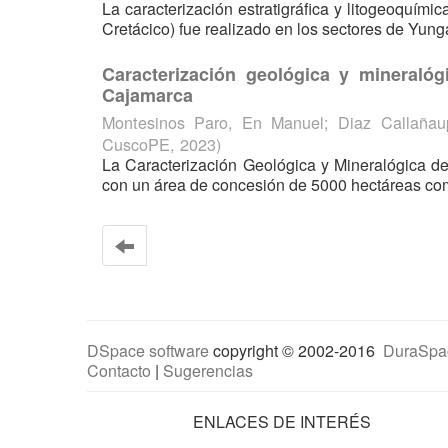
La caracterización estratigráfica y litogeoquím
Cretácico) fue realizado en los sectores de Yunga
Caracterización geológica y mineralóg
Cajamarca
Montesinos Paro, En Manuel
;
Diaz Callañau
CuscoPE
,
2023
)
La Caracterización Geológica y Mineralógica d
con un área de concesión de 5000 hectáreas com
DSpace software
copyright © 2002-2016
DuraSpa
Contacto
|
Sugerencias
ENLACES DE INTERÉS