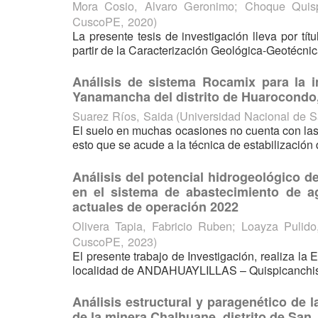
Mora Cosio, Alvaro Geronimo
;
Choque Quisp
CuscoPE
,
2020
)
La presente tesis de investigación lleva por tít
partir de la Caracterización Geológica-Geotécnic
Análisis de sistema Rocamix para la i
Yanamancha del distrito de Huarocondo,
Suarez Ríos, Saida
(
Universidad Nacional de 
El suelo en muchas ocasiones no cuenta con las p
esto que se acude a la técnica de estabilización 
Análisis del potencial hidrogeológico d
en el sistema de abastecimiento de a
actuales de operación 2022
Olivera Tapia, Fabricio Ruben
;
Loayza Pulido
CuscoPE
,
2023
)
El presente trabajo de Investigación, realiza la
localidad de ANDAHUAYLILLAS – Quispicanchis- C
Análisis estructural y paragenético de l
de la minera Chalhuane, distrito de Sa