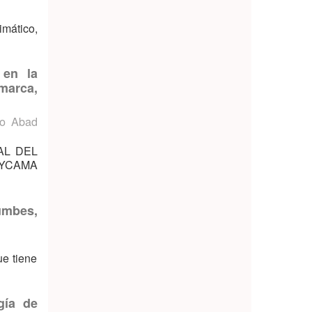
imático,
 en la
marca,
io Abad
RAL DEL
AYCAMA
umbes,
ue tiene
gía de