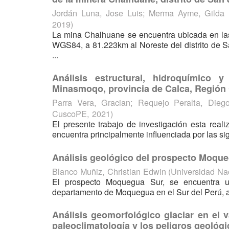
Jordán Luna, Jose Luis
;
Merma Ayme, Gilda 
2019
)
La mina Chalhuane se encuentra ubicada en la
WGS84, a 81.223km al Noreste del distrito de 
...
Análisis estructural, hidroquímic
Minasmoqo, provincia de Calca, Región
Parra Vera, Gracian
;
Requejo Peralta, Diego
CuscoPE
,
2021
)
El presente trabajo de investigación esta real
encuentra principalmente influenciada por las si
Análisis geológico del prospecto Moqu
Blanco Muñiz, Christian Edwin
(
Universidad Na
El prospecto Moquegua Sur, se encuentra ub
departamento de Moquegua en el Sur del Perú, al 
Análisis geomorfológico glaciar en el 
paleoclimatología y los peligros geológ