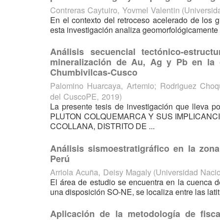
Contreras Caytuiro, Yovmel Valentin
(
Universid
En el contexto del retroceso acelerado de los g
esta investigación analiza geomorfológicamente l
Análisis secuencial tectónico-estruc
mineralización de Au, Ag y Pb en la
Chumbivilcas-Cusco
Palomino Huarcaya, Artemio
;
Rodriguez Choq
del CuscoPE
,
2019
)
La presente tesis de investigación que ll
PLUTON COLQUEMARCA Y SUS IMPLICANCIAS
CCOLLANA, DISTRITO DE ...
Análisis sismoestratigráfico en la zo
Perú
Arriola Acuña, Deisy Magaly
(
Universidad Naci
El área de estudio se encuentra en la cuenca d
una disposición SO-NE, se localiza entre las lati
Aplicación de la metodología de fisc