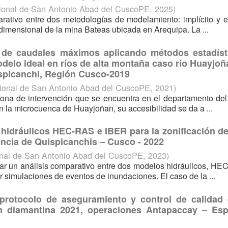
ional de San Antonio Abad del CuscoPE
,
2025
)
arativo entre dos metodologías de modelamiento: implícito y ex
dimensional de la mina Bateas ubicada en Arequipa. La ...
n de caudales máximos aplicando métodos estadíst
delo ideal en ríos de alta montaña caso río Huayjoñ
ispicanchi, Región Cusco-2019
ional de San Antonio Abad del CuscoPE
,
2021
)
 zona de intervención que se encuentra en el departamento de
n la microcuenca de Huayjoñan, su accesibilidad se da a ...
 hidráulicos HEC-RAS e IBER para la zonificación de
vincia de Quispicanchis – Cusco - 2022
onal de San Antonio Abad del CuscoPE
,
2023
)
izar un análisis comparativo entre dos modelos hidráulicos, H
 simulaciones de eventos de inundaciones. El caso de la ...
protocolo de aseguramiento y control de calidad 
ón diamantina 2021, operaciones Antapaccay – Esp