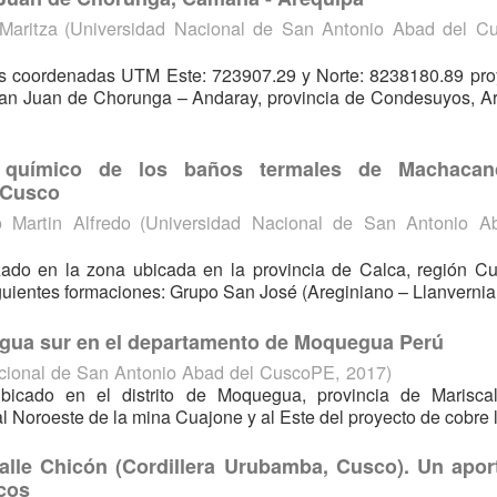
Maritza
(
Universidad Nacional de San Antonio Abad del C
s coordenadas UTM Este: 723907.29 y Norte: 8238180.89 pro
San Juan de Chorunga – Andaray, provincia de Condesuyos, A
o y químico de los baños termales de Machaca
 Cusco
 Martin Alfredo
(
Universidad Nacional de San Antonio A
izado en la zona ubicada en la provincia de Calca, región C
guientes formaciones: Grupo San José (Areginiano – Llanverniano
egua sur en el departamento de Moquegua Perú
cional de San Antonio Abad del CuscoPE
,
2017
)
icado en el distrito de Moquegua, provincia de Mariscal
Noroeste de la mina Cuajone y al Este del proyecto de cobre lo
valle Chicón (Cordillera Urubamba, Cusco). Un aport
icos