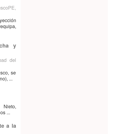
uscoPE
,
yección
requipa,
ncha y
bad del
usco, se
), ...
 Nieto,
s ...
e a la