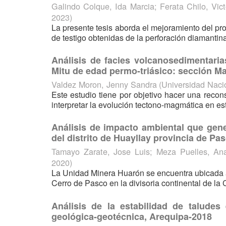
Galindo Colque, Ida Marcia
;
Ferata Chilo, Vic
2023
)
La presente tesis aborda el mejoramiento del pr
de testigo obtenidas de la perforación diamanti
Análisis de facies volcanosedimentaria
Mitu de edad permo-triásico: sección M
Valdez Moron, Jenny Sandra
(
Universidad Naci
Este estudio tiene por objetivo hacer una reco
interpretar la evolución tectono-magmática en est
Análisis de impacto ambiental que gen
del distrito de Huayllay provincia de P
Tamayo Zarate, Jose Luis
;
Meza Puelles, An
2020
)
La Unidad Minera Huarón se encuentra ubicada a
Cerro de Pasco en la divisoria continental de la C
Análisis de la estabilidad de taludes 
geológica-geotécnica, Arequipa-2018