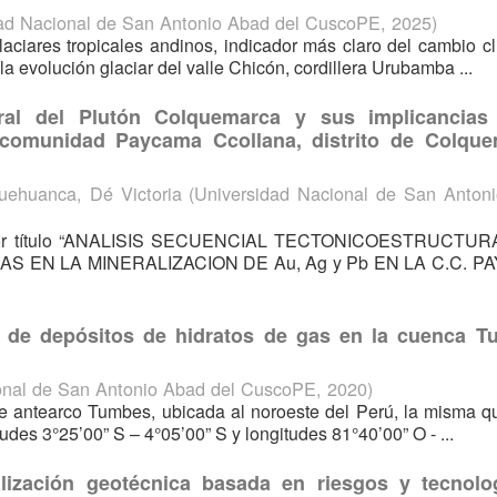
ad Nacional de San Antonio Abad del CuscoPE
,
2025
)
laciares tropicales andinos, indicador más claro del cambio cl
a evolución glaciar del valle Chicón, cordillera Urubamba ...
tural del Plutón Colquemarca y sus implicancias
 comunidad Paycama Ccollana, distrito de Colque
uehuanca, Dé Victoria
(
Universidad Nacional de San Anton
eva por título “ANALISIS SECUENCIAL TECTONICOESTRUCTU
 EN LA MINERALIZACION DE Au, Ag y Pb EN LA C.C. P
na de depósitos de hidratos de gas en la cuenca T
onal de San Antonio Abad del CuscoPE
,
2020
)
e antearco Tumbes, ubicada al noroeste del Perú, la misma q
tudes 3°25’00” S – 4°05’00” S y longitudes 81°40’00” O - ...
alización geotécnica basada en riesgos y tecnolo