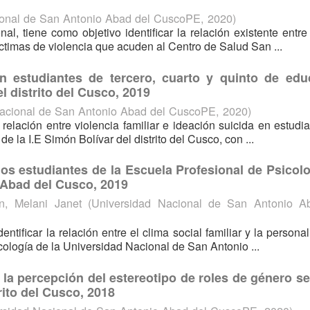
ional de San Antonio Abad del CuscoPE
,
2020
)
nal, tiene como objetivo identificar la relación existente entre
timas de violencia que acuden al Centro de Salud San ...
 en estudiantes de tercero, cuarto y quinto de edu
l distrito del Cusco, 2019
acional de San Antonio Abad del CuscoPE
,
2020
)
 relación entre violencia familiar e ideación suicida en estudi
e la I.E Simón Bolívar del distrito del Cusco, con ...
los estudiantes de la Escuela Profesional de Psicol
 Abad del Cusco, 2019
, Melani Janet
(
Universidad Nacional de San Antonio A
entificar la relación entre el clima social familiar y la persona
cología de la Universidad Nacional de San Antonio ...
 la percepción del estereotipo de roles de género s
rito del Cusco, 2018