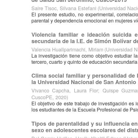
Saire Tisoc, Silvana Estefani
(
Universidad Nac
El presente estudio, no experimental, correlacio
parental y dependencia emocional en mujeres víc
Violencia familiar e ideación suicida
secundaria de la I.E. de Simón Bolívar de
Valencia Huallparimachi, Miriam
(
Universidad N
La investigación tiene como objetivo estudiar la
tercero, cuarto y quinto de educación secundaria d
Clima social familiar y personalidad de 
la Universidad Nacional de San Antonio
Vivanco Capcha, Laura Flor
;
Quispe Guzman
CuscoPE
,
2020
)
El objetivo de este trabajo de investigación es id
los estudiantes de la Escuela Profesional de Psi
Tipos de parentalidad y su influencia en
sexo en adolescentes escolares del dist