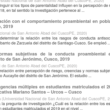
rsidad Nacional de San Antonio Abad del CuscoPE
,
2020
)
inguir si los tipos de parentalidad influyen en la percepción de 
, en tal sentido la investigación pertenece al ...
lación con el comportamiento proambiental en pobl
o, 2019
cional de San Antonio Abad del CuscoPE
,
2020
)
determinar la relación entre los rasgos de conducta antisoc
arrio de Zarzuela del distrito de Santiago-Cusco. Se empleó ..
ormas subjetivas de la conducta proambiental 
trito de San Jerónimo, Cusco, 2019
l de San Antonio Abad del CuscoPE
,
2020
)
 relación entre percepción de riesgo, creencias y normas subje
o Aucaylle del distrito de San Jerónimo. El estudio ...
ligencias múltiples en estudiantes matriculados el 
ducativa Mariano Santos – Urcos – Cusco
a
(
Universidad Nacional de San Antonio Abad del CuscoPE
,
2
la pregunta de investigación ¿Cuál es la relación entre los es
n estudiantes matriculados el 2019 en el nivel ...