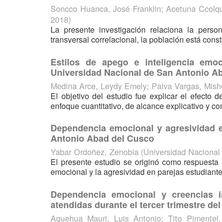
Soncco Huanca, José Franklin
;
Acetuna Ccolq
2018
)
La presente investigación relaciona la pers
transversal correlacional, la población está cons
Estilos de apego e inteligencia emo
Universidad Nacional de San Antonio A
Medina Arce, Leydy Emely
;
Paiva Vargas, Mish
El objetivo del estudio fue explicar el efecto
enfoque cuantitativo, de alcance explicativo y co
Dependencia emocional y agresividad e
Antonio Abad del Cusco
Yabar Ordoñez, Zenobia
(
Universidad Naciona
El presente estudio se originó como respuesta 
emocional y la agresividad en parejas estudiant
Dependencia emocional y creencias i
atendidas durante el tercer trimestre d
Aquehua Mauri, Luis Antonio
;
Tito Pimentel