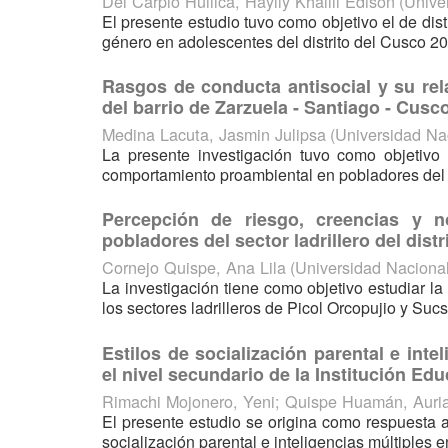
Del Carpio Huillca, Haylly Khalill Edison
(
Unive
El presente estudio tuvo como objetivo el de dist
género en adolescentes del distrito del Cusco 2018
Rasgos de conducta antisocial y su re
del barrio de Zarzuela - Santiago - Cusc
Medina Lacuta, Jasmin Julipsa
(
Universidad Na
La presente investigación tuvo como objetivo 
comportamiento proambiental en pobladores del b
Percepción de riesgo, creencias y n
pobladores del sector ladrillero del dis
Cornejo Quispe, Ana Lila
(
Universidad Naciona
La investigación tiene como objetivo estudiar la
los sectores ladrilleros de Picol Orcopujio y Sucs
Estilos de socialización parental e inte
el nivel secundario de la Institución E
Rimachi Mojonero, Yeni
;
Quispe Huamán, Auri
El presente estudio se origina como respuesta a 
socialización parental e inteligencias múltiples e