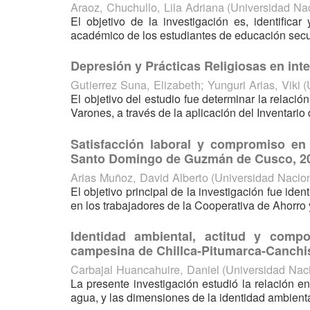
Araoz, Chuchullo, Lila Adriana
(
Universidad Na
El objetivo de la investigación es, identificar 
académico de los estudiantes de educación secund
Depresión y Prácticas Religiosas en int
Gutierrez Suna, Elizabeth
;
Yunguri Arias, Viki
(
El objetivo del estudio fue determinar la relaci
Varones, a través de la aplicación del Inventario 
Satisfacción laboral y compromiso en 
Santo Domingo de Guzmán de Cusco, 2
Arias Muñoz, David Alberto
(
Universidad Nacio
El objetivo principal de la investigación fue ide
en los trabajadores de la Cooperativa de Ahorr
Identidad ambiental, actitud y com
campesina de Chillca-Pitumarca-Canchi
Carbajal Huancahuire, Daniel
(
Universidad Nac
La presente investigación estudió la relación e
agua, y las dimensiones de la identidad ambient