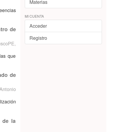
Materias
reencias
MI CUENTA
Acceder
tro de
Registro
CuscoPE
,
das que
rado de
Antonio
lización
 de la