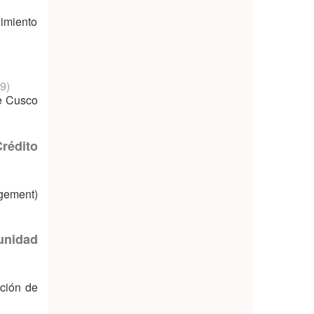
dimiento
9
)
de Cusco
rédito
agement)
unidad
ación de