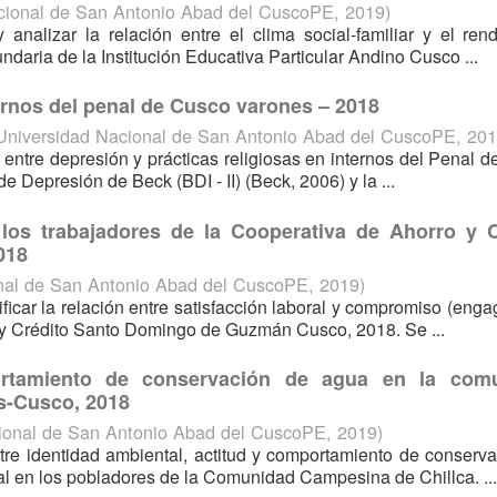
cional de San Antonio Abad del CuscoPE
,
2019
)
y analizar la relación entre el clima social-familiar y el ren
aria de la Institución Educativa Particular Andino Cusco ...
ernos del penal de Cusco varones – 2018
Universidad Nacional de San Antonio Abad del CuscoPE
,
201
ón entre depresión y prácticas religiosas en internos del Penal 
de Depresión de Beck (BDI - II) (Beck, 2006) y la ...
los trabajadores de la Cooperativa de Ahorro y C
018
nal de San Antonio Abad del CuscoPE
,
2019
)
ntificar la relación entre satisfacción laboral y compromiso (eng
o y Crédito Santo Domingo de Guzmán Cusco, 2018. Se ...
portamiento de conservación de agua en la com
s-Cusco, 2018
ional de San Antonio Abad del CuscoPE
,
2019
)
ntre identidad ambiental, actitud y comportamiento de conserv
al en los pobladores de la Comunidad Campesina de Chillca. ...