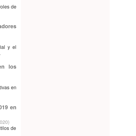
roles de
adores
ial y el
.
en los
tivas en
2019 en
020
)
tilos de