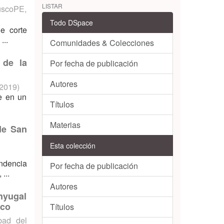
LISTAR
CuscoPE
,
Todo DSpace
e corte
...
Comunidades & Colecciones
 de la
Por fecha de publicación
Autores
2019
)
se en un
Títulos
Materias
de San
Esta colección
endencia
Por fecha de publicación
...
Autores
nyugal
sco
Títulos
bad del