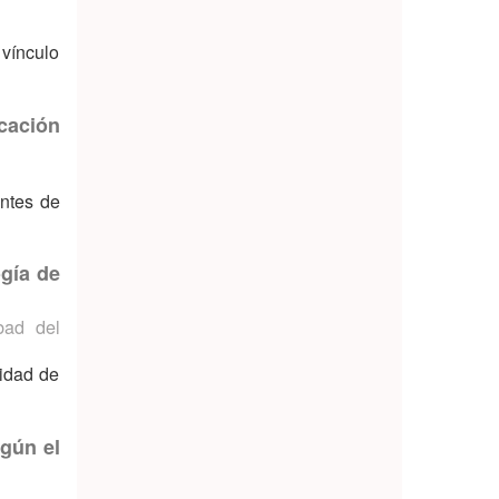
 vínculo
cación
antes de
ogía de
bad del
lidad de
egún el