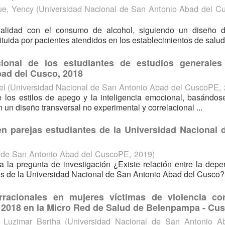
ue, Yency
(
Universidad Nacional de San Antonio Abad del 
onalidad con el consumo de alcohol, siguiendo un diseño d
tituida por pacientes atendidos en los establecimientos de salud 
cional de los estudiantes de estudios generales
bad del Cusco, 2018
el
(
Universidad Nacional de San Antonio Abad del CuscoPE
,
 de los estilos de apego y la inteligencia emocional, basándo
n un diseño transversal no experimental y correlacional ...
n parejas estudiantes de la Universidad Nacional 
l de San Antonio Abad del CuscoPE
,
2019
)
a la pregunta de investigación ¿Existe relación entre la dep
es de la Universidad Nacional de San Antonio Abad del Cusco?, 
rracionales en mujeres víctimas de violencia co
el 2018 en la Micro Red de Salud de Belenpampa - Cu
, Luzimar Bertha
(
Universidad Nacional de San Antonio A