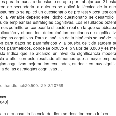
les para la muestra de estudio se optó por trabajar con 21 est
ero de secundaria, a quienes se aplicó la técnica de la en
strumento se aplicó un cuestionario de pre test y post test con
ó la variable dependiente, dicho cuestionario se desarrolló
 de emplear las estrategias cognitivas. Los resultados obten
t nos permitieron conocer la situación real en la que se ubicab
plicación y el post test determinó los resultados de significati
rategias cognitivas. Para el análisis de la hipótesis se usó de l
n para datos no paramétricos y la prueba de t de student se
tos paramétricos, donde se obtuvo el p valor de 0,000 y es m
esto indica que se alcanzó un nivel de significancia moder
cia a alto, con este resultado afirmamos que a mayor empleo
gias cognitivas mejoran los resultados, es decir, es muy signific
cia de las estrategias cognitivas …
/hdl.handle.net/20.500.12918/10768
ones
043]
ala otra cosa, la licencia del ítem se describe como info:eu-