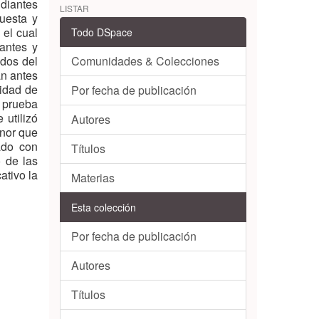
udiantes
LISTAR
cuesta y
 el cual
Todo DSpace
 antes y
idos del
Comunidades & Colecciones
an antes
vidad de
Por fecha de publicación
a prueba
 utilizó
Autores
enor que
ado con
Títulos
 de las
ativo la
Materias
Esta colección
Por fecha de publicación
Autores
Títulos