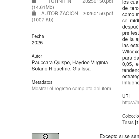
TURNITIN 20250150.pdf
los cua
(14.61Mb)
de terc
AUTORIZACION 20250150.pdf
como in
(1007.Kb)
se midi
después
pre tes
Fecha
de la a
2025
las est
Wilcoxo
Autor
para da
Pauccara Quispe, Haydee Virginia
0,05, 
Solano Riquelme, Giulissa
tenden
estrate
Metadatos
influen
Mostrar el registro completo del ítem
URI
https:/
Colecci
Tesis
[1
Excepto si se señ