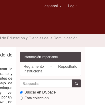
español
Login
d de Educación y Ciencias de la Comunicación
ado de
Información importante
Reglamento - Repositorio
minar la
Institucional
urante y
antes de
bajó de
enfoque
Buscar en DSpace
y nivel
a por 89
Esta colección
well, de