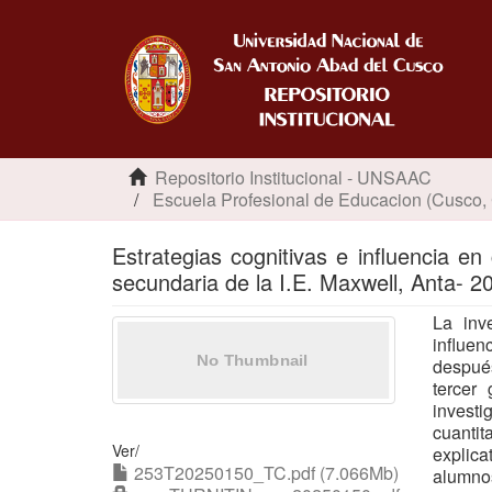
Repositorio Institucional - UNSAAC
Escuela Profesional de Educacion (Cusco,
Estrategias cognitivas e influencia e
secundaria de la I.E. Maxwell, Anta- 2
La inve
influen
después
tercer
invest
cuanti
Ver/
explica
253T20250150_TC.pdf (7.066Mb)
alumnos