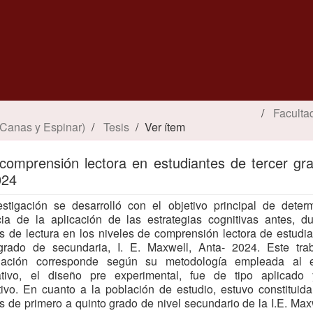
Faculta
 Canas y Espinar)
Tesis
Ver ítem
n comprensión lectora en estudiantes de tercer gr
024
stigación se desarrolló con el objetivo principal de deter
cia de la aplicación de las estrategias cognitivas antes, d
 de lectura en los niveles de comprensión lectora de estudi
 grado de secundaria, I. E. Maxwell, Anta- 2024. Este tra
igación corresponde según su metodología empleada al 
tativo, el diseño pre experimental, fue de tipo aplicado 
tivo. En cuanto a la población de estudio, estuvo constituid
 de primero a quinto grado de nivel secundario de la I.E. Max