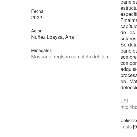
panele
estruc
Fecha
especí
2022
Finalme
capítul
Autor
de los
Nuñez Loayza, Ana
solares
Se deta
Metadatos
panele
Mostrar el registro completo del ítem
sombre
compor
adquisi
procesa
en Mat
detecci
URI
http://
Colecci
Tesis
[9