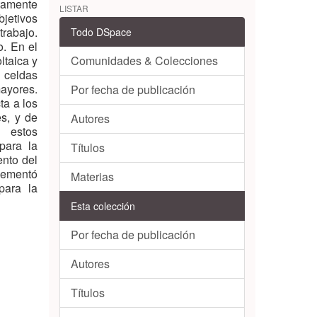
tamente
LISTAR
jetivos
rabajo.
Todo DSpace
o. En el
ltaica y
Comunidades & Colecciones
 celdas
mayores.
Por fecha de publicación
ta a los
s, y de
Autores
n estos
para la
Títulos
ento del
plementó
Materias
para la
Esta colección
Por fecha de publicación
Autores
Títulos