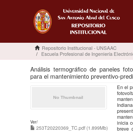
Repositorio Institucional - UNSAAC
Escuela Profesional de Ingeniería Electrón
Análisis termográfico de paneles fot
para el mantenimiento preventivo-predic
En el p
fotovo
manteni
Indiana
present
manteni
Ver/
inicia 
253T20220369_TC.pdf (1.899Mb)
breve d