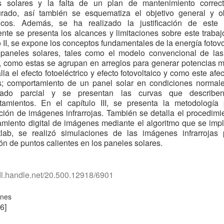
s solares y la falta de un plan de mantenimiento correc
turado, así también se esquematiza el objetivo general y ob
ficos. Además, se ha realizado la justificación de este t
nte se presenta los alcances y limitaciones sobre este trabaj
o II, se expone los conceptos fundamentales de la energía fotovo
 paneles solares, tales como el modelo convencional de las
, como estas se agrupan en arreglos para generar potencias 
lla el efecto fotoeléctrico y efecto fotovoltaico y como este afec
s; comportamiento de un panel solar en condiciones normale
ado parcial y se presentan las curvas que describe
tamientos. En el capítulo III, se presenta la metodología 
ción de imágenes infrarrojas. También se detalla el procedimi
miento digital de imágenes mediante el algoritmo que se im
lab, se realizó simulaciones de las imágenes infrarrojas 
ón de puntos calientes en los paneles solares.
hdl.handle.net/20.500.12918/6901
ones
6]