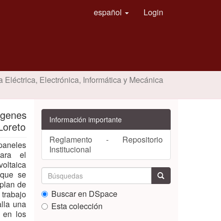
español
Login
a Eléctrica, Electrónica, Informática y Mecánica
ágenes
Información importante
Loreto
Reglamento - Repositorio
 paneles
Institucional
para el
voltaica
s que se
 plan de
Buscar en DSpace
 trabajo
alla una
Esta colección
s en los