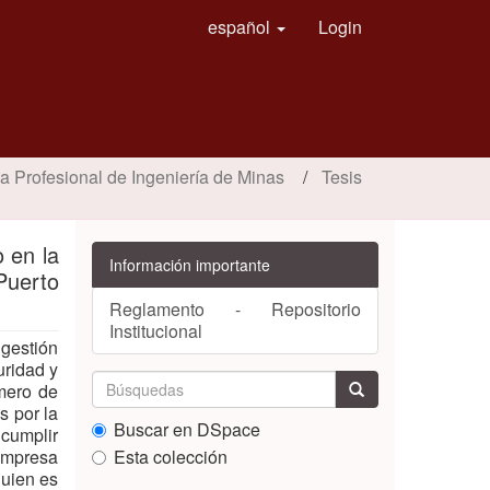
español
Login
a Profesional de Ingeniería de Minas
Tesis
 en la
Información importante
uerto
Reglamento - Repositorio
Institucional
 gestión
uridad y
úmero de
s por la
Buscar en DSpace
cumplir
 empresa
Esta colección
uien es