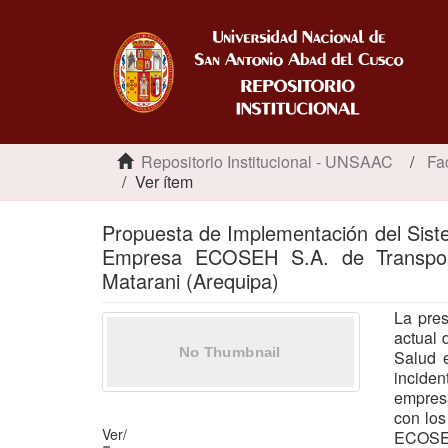
Repositorio Institucional - UNSAAC
Fa
Ver ítem
Propuesta de Implementación del Siste
Empresa ECOSEH S.A. de Transpor
Matarani (Arequipa)
La pres
actual 
Salud e
inciden
empres
con los
Ver/
ECOSEH