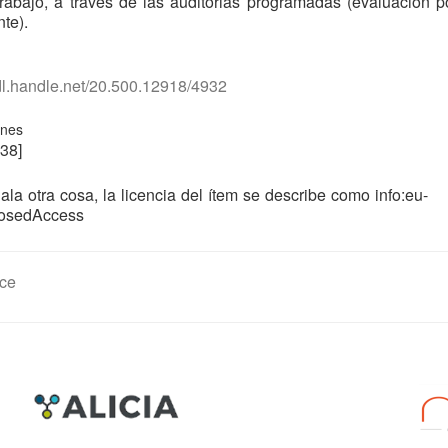
rabajo, a través de las auditorias programadas (evaluación p
nte).
hdl.handle.net/20.500.12918/4932
ones
38]
ala otra cosa, la licencia del ítem se describe como info:eu-
losedAccess
ce