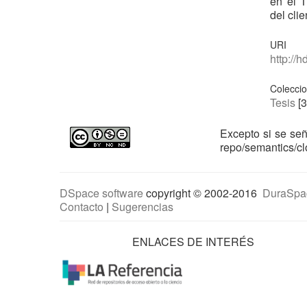
en el T
del clie
URI
http://
Colecci
Tesis
[3
Excepto si se señ
repo/semantics/c
DSpace software
copyright © 2002-2016
DuraSpa
Contacto
|
Sugerencias
ENLACES DE INTERÉS