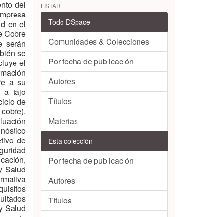
ento del
LISTAR
 empresa
Todo DSpace
d en el
de Cobre
Comunidades & Colecciones
e serán
bién se
Por fecha de publicación
cluye el
rmación
Autores
re a su
n a tajo
Títulos
ciclo de
 cobre).
aluación
Materias
gnóstico
etivo de
Esta colección
eguridad
cación,
Por fecha de publicación
y Salud
rmativa
Autores
quisitos
sultados
Títulos
y Salud