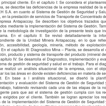
 principal cliente. En el capítulo I: Se considera el planteami
a, se describe las deficiencias de la empresa realidad de la
 S.A. en cuanto al Sistema de Gestión de Seguridad y Salu
, en la prestación de servicios de Transporte de Concentrado 
mpresa Antapaccay. Se describen los objetivos trazados qu
ados mediante la implementación del Sistema de Gestión. Tam
e la metodología de investigación de la presente tesis que in
rama. En el capítulo II: Se revisó detalladamente la info
pondiente de la Unidad Minera Antapaccay, en lo que refie
ón, accesibilidad, geología, minería, método de explotació
. En el capítulo III: Diagnostico Mina – Planta, se desarrolla el 
ión, producto y sistema de transporte del producto (mineral de
apítulo IV: Se desarrolla el Diagnostico, implementación y ev
tema de gestión de seguridad y salud en el trabajo. Para el dia
 se realizó un análisis situacional de la empresa, con el obj
icar los las áreas en donde existen deficiencias en materia de s
d. En base a l análisis situacional, se diseñó la planifi
entación y evaluación del Sistema de Gestión de Seguridad 
Trabajo, habiendo revisando cada una de las etapas de la no
igente para que asi el sistema de gestión cumpla con los re
 exigidos por el cliente. También se logran apreciar los re
s de la implementación del Sistema de Gestión de Seguridad 