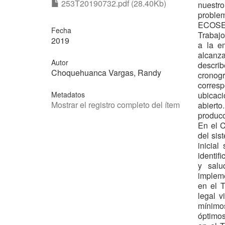
253T20190732.pdf (28.40Kb)
nuestro
problem
ECOSEH
Fecha
Trabajo
2019
a la e
alcanz
Autor
describ
Choquehuanca Vargas, Randy
cronog
corres
Metadatos
ubicaci
Mostrar el registro completo del ítem
abierto
producc
En el C
del sis
inicial
identif
y salu
implem
en el 
legal v
mínimos
óptimo