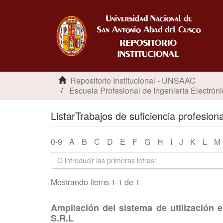
Repositorio Institucional - UNSAAC
Escuela Profesional de Ingeniería Electrón
ListarTrabajos de suficiencia profesion
0-9
A
B
C
D
E
F
G
H
I
J
K
L
M
Mostrando ítems 1-1 de 1
Ampliación del sistema de utilización
S.R.L