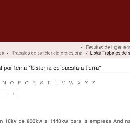
Facultad de Ingenierí
ica
Trabajos de suficiencia profesional
Listar Trabajos de 
al por tema "Sistema de puesta a tierra"
N
O
P
Q
R
S
T
U
V
W
X
Y
Z
Ir
 en 10kv de 800kw a 1440kw para la empresa Andina