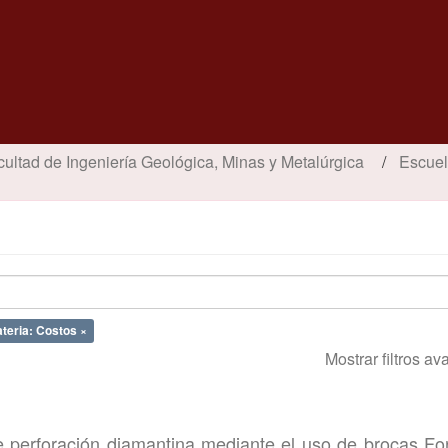
cultad de Ingeniería Geológica, Minas y Metalúrgica
Escuel
teria: Costos ×
Mostrar filtros a
e perforación diamantina mediante el uso de brocas Fo