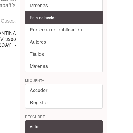
ompañía
Materias
Esta colección
l Cusco
,
Por fecha de publicación
MANTINA
V 3900
Autores
CCAY -
Títulos
Materias
MI CUENTA
Acceder
Registro
DESCUBRE
Autor