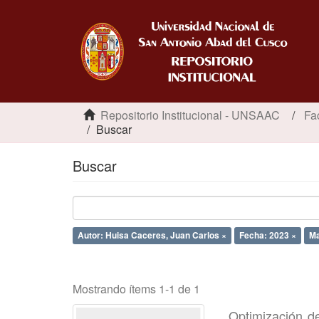
Repositorio Institucional - UNSAAC
Fa
Buscar
Buscar
Autor: Huisa Caceres, Juan Carlos ×
Fecha: 2023 ×
Ma
Mostrando ítems 1-1 de 1
Optimización d