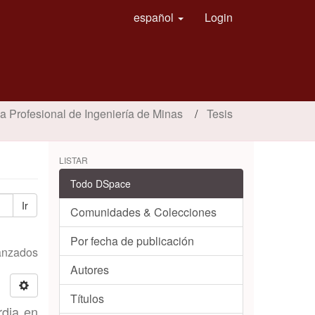
español
Login
a Profesional de Ingeniería de Minas
Tesis
LISTAR
Todo DSpace
Ir
Comunidades & Colecciones
Por fecha de publicación
vanzados
Autores
Títulos
rdia en