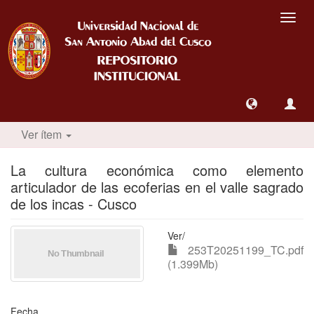
Camb
nave
Ver ítem
La cultura económica como elemento
articulador de las ecoferias en el valle sagrado
de los incas - Cusco
Ver/
253T20251199_TC.pdf
(1.399Mb)
Fecha