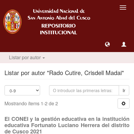
Camb
nave
Listar por autor
Listar por autor "Rado Cutire, Crisdell Madai"
Ir
Mostrando ítems 1-2 de 2
El CONEI y la gestión educativa en la institución
educativa Fortunato Luciano Herrera del distrito
de Cusco 2021