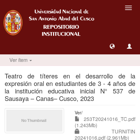
Camb
nave
Ver ítem
Teatro de títeres en el desarrollo de la
expresión oral en estudiantes de 3 - 4 años de
la institución educativa inicial N° 537 de
Sausaya – Canas– Cusco, 2023
Ver/
253T20241016_TC.pdf
(1.243Mb)
TURNITIN
20241016.pdf (2.961Mb)