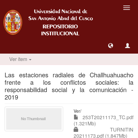
Camb
nave
Ver ítem
Las estaciones radiales de Challhuahuacho
frente a los conflictos sociales: la
responsabilidad social y la comunicación -
2019
Ver/
253T20211173_TC.pdf
(1.321Mb)
TURNITIN
20211173.pdf (1.847Mb)