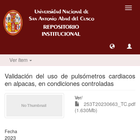
Camb
nave
Ver ítem
Validación del uso de pulsómetros cardiacos
en alpacas, en condiciones controladas
Ver/
253T20230663_TC.pdf
(1.630Mb)
Fecha
2023