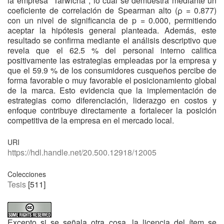
la empresa "Tarwicha", lo cual se demuestra mediante un
coeficiente de correlación de Spearman alto (ρ = 0.877)
con un nivel de significancia de p = 0.000, permitiendo
aceptar la hipótesis general planteada. Además, este
resultado se confirma mediante el análisis descriptivo que
revela que el 62.5 % del personal interno califica
positivamente las estrategias empleadas por la empresa y
que el 59.9 % de los consumidores cusqueños percibe de
forma favorable o muy favorable el posicionamiento global
de la marca. Esto evidencia que la implementación de
estrategias como diferenciación, liderazgo en costos y
enfoque contribuye directamente a fortalecer la posición
competitiva de la empresa en el mercado local.
URI
https://hdl.handle.net/20.500.12918/12005
Colecciones
Tesis
[511]
Excepto si se señala otra cosa, la licencia del ítem se