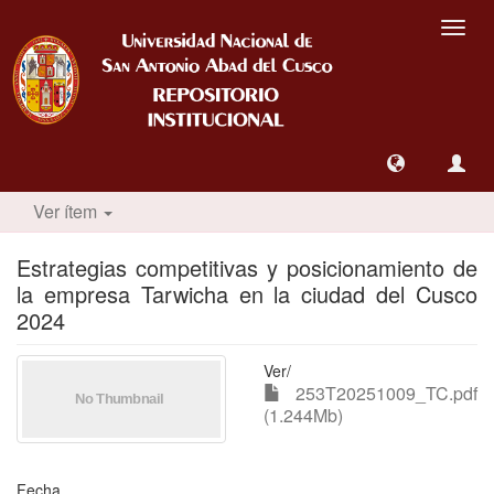
Camb
nave
Ver ítem
Estrategias competitivas y posicionamiento de
la empresa Tarwicha en la ciudad del Cusco
2024
Ver/
253T20251009_TC.pdf
(1.244Mb)
Fecha