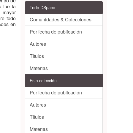
entro de
 fue la
Todo DSpace
a mayor
re todo
Comunidades & Colecciones
ades en
Por fecha de publicación
Autores
Títulos
Materias
Esta colección
Por fecha de publicación
Autores
Títulos
Materias