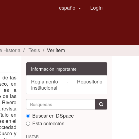
español
Login
e Historia
Tesis
Ver ítem
Información importante
n de las
Reglamento - Repositorio
sco, en
Institucional
a es la
o de las
a Rivero
 revista
ítulo en
Buscar en DSpace
es en el
Esta colección
sociedad
Cusco y
LISTAR