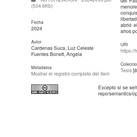
del Pat
(534.6Kb)
menore
conqui
libert
Fecha
abrió 
2024
años po
Autor
URI
Cardenas Suca, Luz Celeste
https:/
Fuentes Bonett, Angela
Colecci
Metadatos
Tesis
[8
Mostrar el registro completo del ítem
Excepto si se señ
repo/semantics/