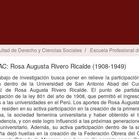
ultad de Derecho y Ciencias Sociales
Escuela Profesional d
AAC: Rosa Augusta Rivero Ricalde (1908-1949)
abajo de investigación busca poner en relieve la participació
s dentro de la Universidad de San Antonio Abad del Cu
al de Rosa Augusta Rivero Ricalde. El punto de partid
ación de la ley 801 del año de 1908, que permitió el ingres
 a las universidades en el Perú. Los aportes de Rosa August
 residen en su activa participación en la creación de la primera
a, la sociedad femenina universitaria y haber obtenido el t
udencia, y con este logro influenció a las próximas generacion
universitario. Además, su activa participación dentro de la 
ña dejó huellas en la creación de la Federación Obrera del 