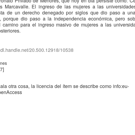
ronato Privado de Menores, que hoy en día persiste como: C
s Marcavalle. El ingreso de las mujeres a las universidades
sta de un derecho denegado por siglos que dio paso a un
ad, porque dio paso a la independencia económica, pero sob
el camino para el ingreso masivo de mujeres a las universid
steriores.
/hdl.handle.net/20.500.12918/10538
ones
7]
ala otra cosa, la licencia del ítem se describe como info:eu-
openAccess