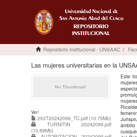
Repositorio Institucional - UNSAAC
Fac
Las mujeres universitarias en la UNS
Este tr
mujere
especi
promulg
mujeres
Ricalde
Ver/
femenin
253T20242099_TC.pdf (10.75Mb)
Jurispr
TURNITIN 20242099.pdf
ámbito 
(10.89Mb)
cusque
AUTORIZACION 20242099.pdf