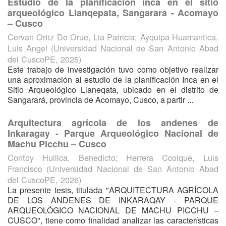
Estudio de la planificación inca en el sitio
arqueológico Llanqepata, Sangarara - Acomayo
– Cusco
Cervan Ortiz De Orue, Lia Patricia
;
Ayquipa Huamantica,
Luis Angel
(
Universidad Nacional de San Antonio Abad
del CuscoPE
,
2025
)
Este trabajo de investigación tuvo como objetivo realizar
una aproximación al estudio de la planificación Inca en el
Sitio Arqueológico Llaneqata, ubicado en el distrito de
Sangarará, provincia de Acomayo, Cusco, a partir ...
Arquitectura agrícola de los andenes de
Inkaragay - Parque Arqueológico Nacional de
Machu Picchu – Cusco
Contoy Huillca, Benedicto
;
Herrera Ccolque, Luis
Francisco
(
Universidad Nacional de San Antonio Abad
del CuscoPE
,
2026
)
La presente tesis, titulada "ARQUITECTURA AGRÍCOLA
DE LOS ANDENES DE INKARAQAY - PARQUE
ARQUEOLÓGICO NACIONAL DE MACHU PICCHU –
CUSCO", tiene como finalidad analizar las características