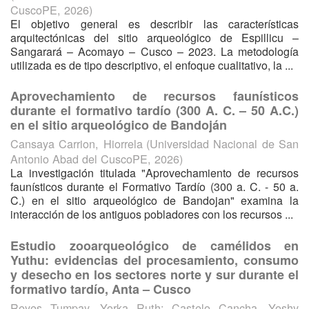
CuscoPE
,
2026
)
El objetivo general es describir las características
arquitectónicas del sitio arqueológico de Espillicu –
Sangarará – Acomayo – Cusco – 2023. La metodología
utilizada es de tipo descriptivo, el enfoque cualitativo, la ...
Aprovechamiento de recursos faunísticos
durante el formativo tardío (300 A. C. – 50 A.C.)
en el sitio arqueológico de Bandoján
Cansaya Carrion, Hiorrela
(
Universidad Nacional de San
Antonio Abad del CuscoPE
,
2026
)
La investigación titulada "Aprovechamiento de recursos
faunísticos durante el Formativo Tardío (300 a. C. - 50 a.
C.) en el sitio arqueológico de Bandojan" examina la
interacción de los antiguos pobladores con los recursos ...
Estudio zooarqueológico de camélidos en
Yuthu: evidencias del procesamiento, consumo
y desecho en los sectores norte y sur durante el
formativo tardío, Anta – Cusco
Reyes Tumpay, Yorka Ruth
;
Castelo Cancha, Yoshy