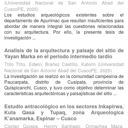
(
Universidad Nacional de San Antonio Abad del
CuscoPE
,
2025
)
Los estudios arqueológicos existentes sobre el
departamento de Apurímac que resultan insuficientes para
abordar de manera integral las cuestiones relacionadas
con su arquitectura. Por ello, la presente tesis de
investigación ...
Analisis de la arquitectura y paisaje del sitio de
Yayan Marka en el periodo intermedio tardío
Ttito Ttito, Edwin
;
Brañez Castillo, Katerin
(
Universidad
Nacional de San Antonio Abad del CuscoPE
,
2025
)
La investigación se realizó en la comunidad campesina de
Paucarpata, distrito de Cusipata, provincia de
Quispicanchi, Cusco, y tuvo como objetivo determinar las
características arquitectónicas y paisajísticas del sitio ...
Estudio antracológico en los sectores Inkapirwa,
Kuta Qasa y Tupaq, zona Arqueologica
K’anamarka, Espinar – Cusco
Ciprian Quispe, Henrry Santiago
;
Ormachea Maza,