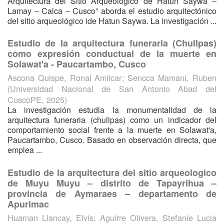
Arquitectura del Sitio Arqueológico de Hatun Saywa –
Lamay – Calca – Cusco” aborda el estudio arquitectónico
del sitio arqueológico ide Hatun Saywa. La investigación ...
Estudio de la arquitectura funeraria (Chullpas)
como expresión conductual de la muerte en
Solawat'a - Paucartambo, Cusco
Ascona Quispe, Ronal Amilcar
;
Sencca Mamani, Ruben
(
Universidad Nacional de San Antonio Abad del
CuscoPE
,
2025
)
La investigación estudia la monumentalidad de la
arquitectura funeraria (chullpas) como un indicador del
comportamiento social frente a la muerte en Solawat'a,
Paucartambo, Cusco. Basado en observación directa, que
emplea ...
Estudio de la arquitectura del sitio arqueologico
de Muyu Muyu – distrito de Tapayrihua –
provincia de Aymaraes – departamento de
Apurimac
Huaman Llancay, Elvis
;
Aguirre Olivera, Stefanie Lucia