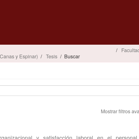
Faculta
 Canas y Espinar)
Tesis
Buscar
Mostrar filtros a
ganizacional y satisfacción laboral en el personal