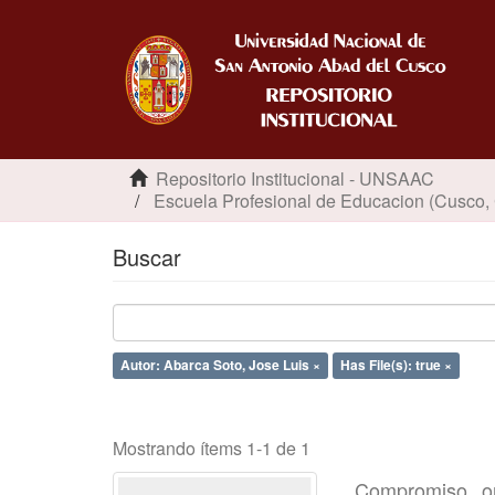
Repositorio Institucional - UNSAAC
Escuela Profesional de Educacion (Cusco,
Buscar
Autor: Abarca Soto, Jose Luis ×
Has File(s): true ×
Mostrando ítems 1-1 de 1
Compromiso or