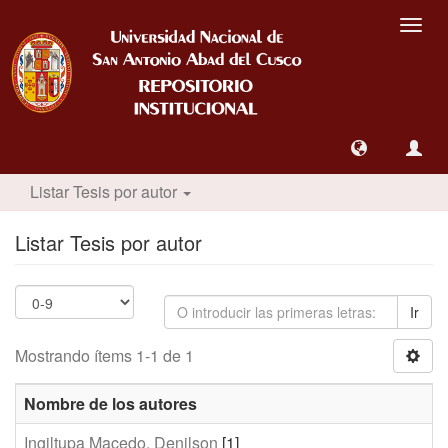
Camb
nave
Listar Tesis por autor
Listar Tesis por autor
Ir
Mostrando ítems 1-1 de 1
Nombre de los autores
Ingiltupa Macedo, Denilson
[1]