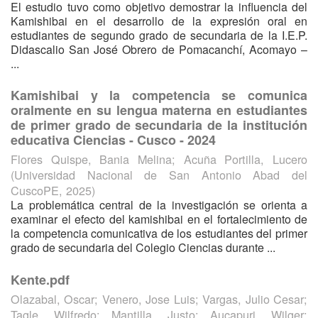
El estudio tuvo como objetivo demostrar la influencia del
Kamishibai en el desarrollo de la expresión oral en
estudiantes de segundo grado de secundaria de la I.E.P.
Didascalio San José Obrero de Pomacanchí, Acomayo –
...
Kamishibai y la competencia se comunica
oralmente en su lengua materna en estudiantes
de primer grado de secundaria de la institución
educativa Ciencias - Cusco - 2024
Flores Quispe, Bania Melina
;
Acuña Portilla, Lucero
(
Universidad Nacional de San Antonio Abad del
CuscoPE
,
2025
)
La problemática central de la investigación se orienta a
examinar el efecto del kamishibai en el fortalecimiento de
la competencia comunicativa de los estudiantes del primer
grado de secundaria del Colegio Ciencias durante ...
Kente.pdf
Olazabal, Oscar
;
Venero, Jose Luis
;
Vargas, Julio Cesar
;
Tagle, Wilfredo
;
Mantilla, Justo
;
Aucapuri, Wilger
;