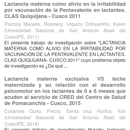
Lactancia materna como alivio en la irritabilidad
por vacunación de la Pentavalente en lactantes.
CLAS Quiquijana - Cusco 2011
Poccory Macedo, Rosmery
;
Urquizo Chihuantito, Karen
(
Universidad Nacional de San Antonio Abad del
CuscoPE
,
2011
)
El presente trabajo de investigación sobre "LACTANCIA
MATERNA COMO ALIVIO EN LA IRRITABILIDAD POR
VACUNACIÓN DE LA PENTAVALENTE EN LACTANTES.
CLAS QUIQUIJANA- CUSCO 2011" cuyo problema objeto
de investigación es ¿De qué ...
Lactancia materna exclusiva VS leche
maternizada y su relación con el desarrollo
psicomotor en los lactantes de 0 a 6 meses que
acuden al servicio de CRED del Centro de Salud
de Pomacanchis - Cusco, 2015
Collantes Quito, Frecia
;
Santa cruz Huillca, Yuri
(
Universidad Nacional de San Antonio Abad del
CuscoPE
,
2016
)
El presente trabajo de investigación titulado: lactancia