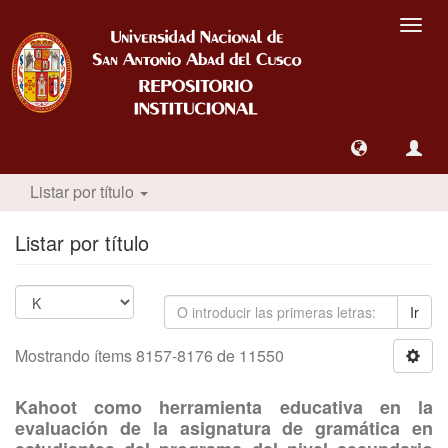
Camb
nave
Listar por título
Listar por título
Ir
Mostrando ítems 8157-8176 de 11550
Kahoot como herramienta educativa en la
evaluación de la asignatura de gramática en