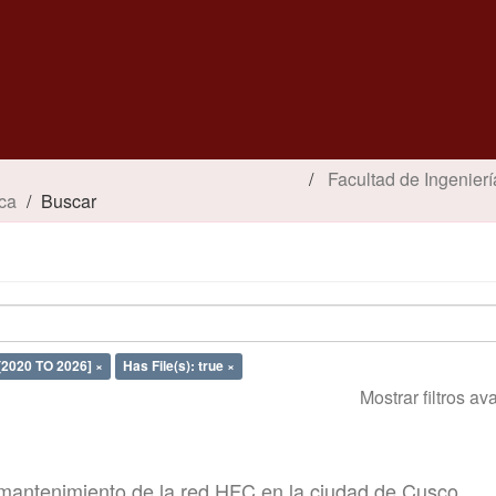
Facultad de Ingenierí
ica
Buscar
[2020 TO 2026] ×
Has File(s): true ×
Mostrar filtros a
 mantenimiento de la red HFC en la ciudad de Cusco