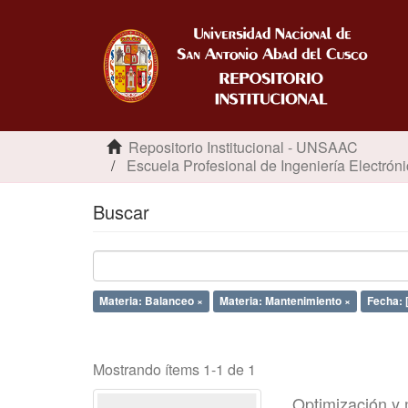
Repositorio Institucional - UNSAAC
Escuela Profesional de Ingeniería Electrón
Buscar
Materia: Balanceo ×
Materia: Mantenimiento ×
Fecha: 
Mostrando ítems 1-1 de 1
Optimización y