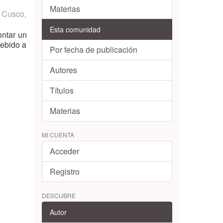
Materias
 Cusco
,
Esta comunidad
ontar un
debido a
Por fecha de publicación
Autores
Títulos
Materias
MI CUENTA
Acceder
Registro
DESCUBRE
Autor