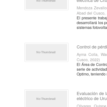
eléctrica de C
Mendoza Zevallo
Abad del Cusco
,
El presente traba
desarrollará los 
sistemas fotovolta
Control de pérd
Ayma Coila, Was
Cusco
,
2022
)
El Área de Contro
serie de activida
Optimo, teniendo 
Evaluación de l
eléctrico de U
Olivares Quispe