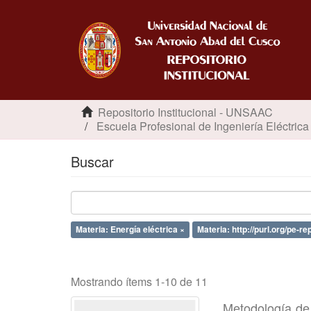
Repositorio Institucional - UNSAAC
Escuela Profesional de Ingeniería Eléctrica
Buscar
Materia: Energía eléctrica ×
Materia: http://purl.org/pe-r
Mostrando ítems 1-10 de 11
Metodología de 