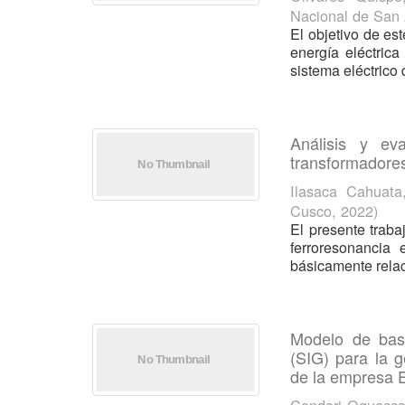
Nacional de San
El objetivo de est
energía eléctric
sistema eléctrico
Análisis y ev
transformadores
Ilasaca Cahuata
Cusco
,
2022
)
El presente traba
ferroresonancia 
básicamente relac
Modelo de bas
(SIG) para la g
de la empresa E