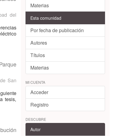
Materias
bad del
Esta comunidad
erencias
Por fecha de publicación
éctrico
Autores
Títulos
 Parque
Materias
 de San
MI CUENTA
Acceder
iguiente
a tesis,
Registro
DESCUBRE
ibución
Autor