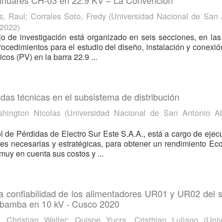
hahuares CH-03 en 22.9 KV – La Convención
s, Raul
;
Corrales Soto, Fredy
(
Universidad Nacional de San 
2022
)
jo de investigación está organizado en seis secciones, en la
procedimientos para el estudio del diseño, instalación y conexió
icos (PV) en la barra 22.9 ...
idas técnicas en el subsistema de distribución
hington Nicolas
(
Universidad Nacional de San Antonio A
l de Pérdidas de Electro Sur Este S.A.A., está a cargo de ejec
des necesarias y estratégicas, para obtener un rendimiento E
muy en cuenta sus costos y ...
a confiabilidad de los alimentadores UR01 y UR02 del 
rubamba en 10 kV - Cusco 2020
, Christian Walter
;
Quispe Yucra, Cristhian Luliano
(
Univ