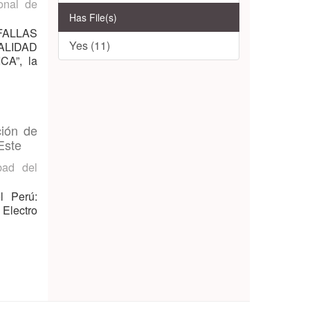
onal de
Has File(s)
FALLAS
Yes (11)
ALIDAD
A”, la
ción de
Este
bad del
l Perú:
 Electro