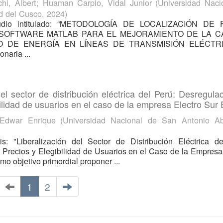
hi, Albert
;
Huaman Carpio, Vidal Junior
(
Universidad Naci
d del Cusco
,
2024
)
tudio intitulado: “METODOLOGÍA DE LOCALIZACIÓN DE 
 SOFTWARE MATLAB PARA EL MEJORAMIENTO DE LA C
O DE ENERGÍA EN LÍNEAS DE TRANSMISIÓN ELÉCTRIC
naria ...
del sector de distribución eléctrica del Perú: Desregula
bilidad de usuarios en el caso de la empresa Electro Sur 
 Edwar Enrique
(
Universidad Nacional de San Antonio A
s: "Liberalización del Sector de Distribución Eléctrica de
 Precios y Elegibilidad de Usuarios en el Caso de la Empresa
mo objetivo primordial proponer ...
1
2