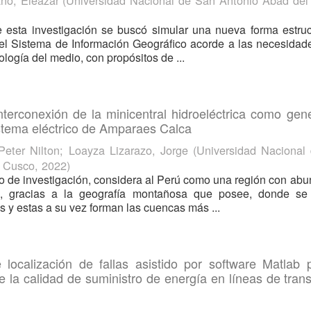
ño, Eleazar
(
Universidad Nacional de San Antonio Abad de
 esta investigación se buscó simular una nueva forma estruc
el Sistema de Información Geográfico acorde a las necesidad
logía del medio, con propósitos de ...
interconexión de la minicentral hidroeléctrica como gen
sistema eléctrico de Amparaes Calca
eter Nilton
;
Loayza Lizarazo, Jorge
(
Universidad Nacional
l Cusco
,
2022
)
jo de investigación, considera al Perú como una región con ab
os, gracias a la geografía montañosa que posee, donde se
y estas a su vez forman las cuencas más ...
 localización de fallas asistido por software Matlab 
 la calidad de suministro de energía en líneas de tran