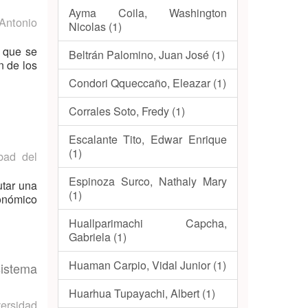
Ayma Coila, Washington
Antonio
Nicolas (1)
s que se
Beltrán Palomino, Juan José (1)
n de los
Condori Qqueccaño, Eleazar (1)
Corrales Soto, Fredy (1)
Escalante Tito, Edwar Enrique
(1)
bad del
Espinoza Surco, Nathaly Mary
utar una
(1)
conómico
Huallparimachi Capcha,
Gabriela (1)
Huaman Carpio, Vidal Junior (1)
sistema
Huarhua Tupayachi, Albert (1)
ersidad