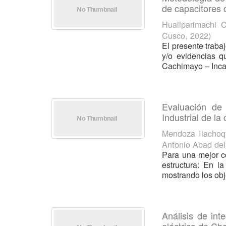
de capacitores
Huallparimachi 
Cusco
,
2022
)
El presente trabaj
y/o evidencias q
Cachimayo – Incas
Evaluación de 
Industrial de l
Mendoza Ilachoq
Antonio Abad de
Para una mejor co
estructura: En la
mostrando los obje
Análisis de int