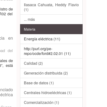
Ilasaca Cahuata, Heddy Flavio
istro de
(1)
R02 del
... más
Materia
cia en
Energía eléctrica (11)
http://purl.org/pe-
bad del
repo/ocde/ford#2.02.01 (11)
males de
Calidad (2)
”, está
Generación distribuida (2)
Base de datos (1)
nciado
Centrales hidroeléctricas (1)
éctrica
Comercialización (1)