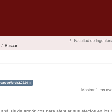
Facultad de Ingenierí
Buscar
epo/ocde/ford#2.02.01 ×
Mostrar filtros a
análisis de armónicos para atenuar sus efectos en los