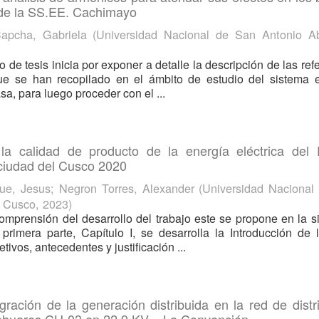
 de la SS.EE. Cachimayo
Capcha, Gabriela
(
Universidad Nacional de San Antonio A
o de tesis inicia por exponer a detalle la descripción de las ref
ue se han recopilado en el ámbito de estudio del sistema el
a, para luego proceder con el ...
la calidad de producto de la energía eléctrica del
a ciudad del Cusco 2020
ue, Jesus
;
Negron Torres, Alexander
(
Universidad Nacional
l Cusco
,
2023
)
mprensión del desarrollo del trabajo este se propone en la s
 primera parte, Capítulo I, se desarrolla la Introducción de l
tivos, antecedentes y justificación ...
egración de la generación distribuida en la red de distr