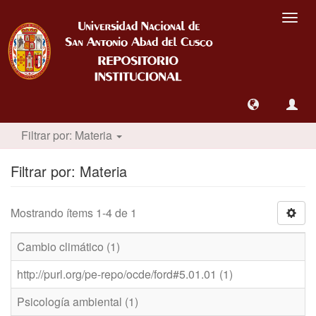
Camb
nave
Filtrar por: Materia
Filtrar por: Materia
Mostrando ítems 1-4 de 1
Cambio climático (1)
http://purl.org/pe-repo/ocde/ford#5.01.01 (1)
Psicología ambiental (1)