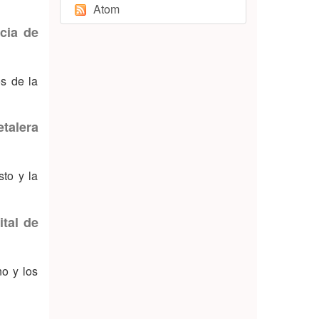
Atom
ncia de
os de la
talera
sto y la
ital de
no y los