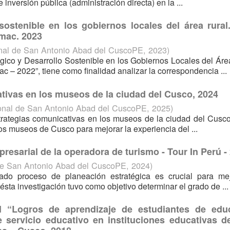
 inversión pública (administración directa) en la ...
sostenible en los gobiernos locales del área rural
mac. 2023
nal de San Antonio Abad del CuscoPE
,
2023
)
égico y Desarrollo Sostenible en los Gobiernos Locales del Áre
– 2022”, tiene como finalidad analizar la correspondencia ...
tivas en los museos de la ciudad del Cusco, 2024
onal de San Antonio Abad del CuscoPE
,
2025
)
estrategias comunicativas en los museos de la ciudad del Cusc
n los museos de Cusco para mejorar la experiencia del ...
resarial de la operadora de turismo - Tour In Perú -
de San Antonio Abad del CuscoPE
,
2024
)
ado proceso de planeación estratégica es crucial para mej
ésta investigación tuvo como objetivo determinar el grado de ...
l “Logros de aprendizaje de estudiantes de edu
 servicio educativo en instituciones educativas de