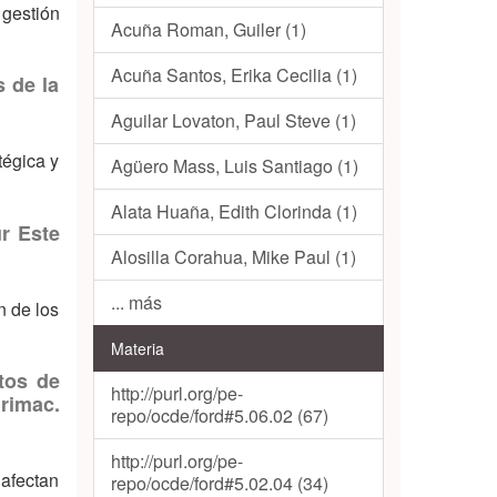
 gestión
Acuña Roman, Guiler (1)
Acuña Santos, Erika Cecilia (1)
 de la
Aguilar Lovaton, Paul Steve (1)
tégica y
Agüero Mass, Luis Santiago (1)
Alata Huaña, Edith Clorinda (1)
r Este
Alosilla Corahua, Mike Paul (1)
... más
n de los
Materia
tos de
http://purl.org/pe-
urimac.
repo/ocde/ford#5.06.02 (67)
http://purl.org/pe-
 afectan
repo/ocde/ford#5.02.04 (34)