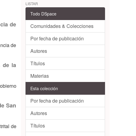
LISTAR
Todo DSpace
ncia de
Comunidades & Colecciones
Por fecha de publicación
incia de
Autores
Títulos
 de la
Materias
gobierno
Esta colección
Por fecha de publicación
 de San
Autores
Títulos
rital de