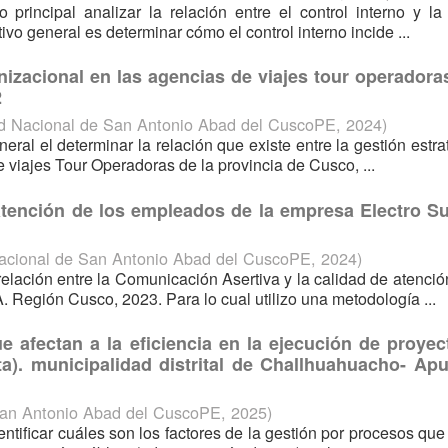
 principal analizar la relación entre el control interno y la
tivo general es determinar cómo el control interno incide ...
izacional en las agencias de viajes tour operadoras
2
d Nacional de San Antonio Abad del CuscoPE
,
2024
)
eral el determinar la relación que existe entre la gestión estra
 viajes Tour Operadoras de la provincia de Cusco, ...
atención de los empleados de la empresa Electro Su
acional de San Antonio Abad del CuscoPE
,
2024
)
relación entre la Comunicación Asertiva y la calidad de atenció
 Región Cusco, 2023. Para lo cual utilizo una metodología ...
e afectan a la eficiencia en la ejecución de proyec
ta). municipalidad distrital de Challhuahuacho- Ap
San Antonio Abad del CuscoPE
,
2025
)
entificar cuáles son los factores de la gestión por procesos que