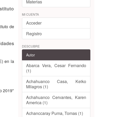
Materias
stituto
MI CUENTA
Acceder
ituto de
Registro
tidades
DESCUBRE
Autor
E) en la
Abarca Vera, Cesar Fernando
(1)
Achahuanco Casa, Keiko
Milagros (1)
ño 2019"
Achahuanco Cervantes, Karen
America (1)
Achanccaray Puma, Tomas (1)