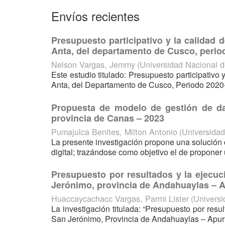
Envíos recientes
Presupuesto participativo y la calidad d
Anta, del departamento de Cusco, perio
Nelson Vargas, Jemmy
(
Universidad Nacional 
Este estudio titulado: Presupuesto participativo 
Anta, del Departamento de Cusco, Periodo 2020-20
Propuesta de modelo de gestión de dat
provincia de Canas – 2023
Pumajulca Benites, Milton Antonio
(
Universida
La presente investigación propone una solución
digital; trazándose como objetivo el de proponer 
Presupuesto por resultados y la ejecuci
Jerónimo, provincia de Andahuaylas – 
Huaccaycachacc Vargas, Parmi Lister
(
Univers
La investigación titulada: “Presupuesto por resu
San Jerónimo, Provincia de Andahuaylas – Apurím