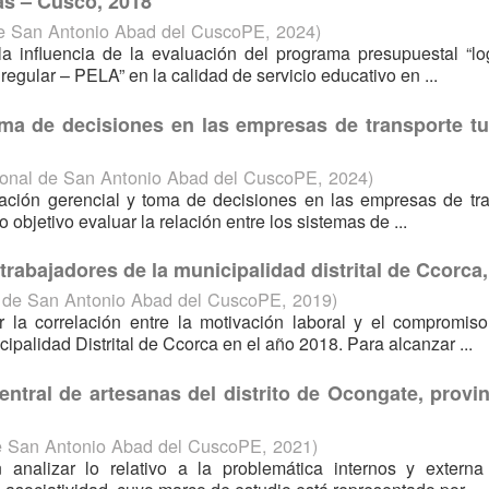
as – Cusco, 2018
de San Antonio Abad del CuscoPE
,
2024
)
la influencia de la evaluación del programa presupuestal “l
egular – PELA” en la calidad de servicio educativo en ...
ma de decisiones en las empresas de transporte tur
ional de San Antonio Abad del CuscoPE
,
2024
)
mación gerencial y toma de decisiones en las empresas de tr
 objetivo evaluar la relación entre los sistemas de ...
rabajadores de la municipalidad distrital de Ccorca
l de San Antonio Abad del CuscoPE
,
2019
)
gar la correlación entre la motivación laboral y el compromis
ipalidad Distrital de Ccorca en el año 2018. Para alcanzar ...
ntral de artesanas del distrito de Ocongate, provi
e San Antonio Abad del CuscoPE
,
2021
)
n analizar lo relativo a la problemática internos y externa