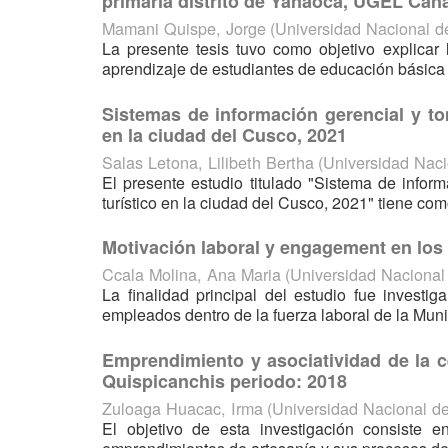
primaria distrito de Yanaoca, UGEL Can
Mamani Quispe, Jorge
(
Universidad Nacional 
La presente tesis tuvo como objetivo explicar 
aprendizaje de estudiantes de educación básica r
Sistemas de información gerencial y to
en la ciudad del Cusco, 2021
Salas Letona, Lilibeth Bertha
(
Universidad Nac
El presente estudio titulado "Sistema de infor
turístico en la ciudad del Cusco, 2021" tiene como
Motivación laboral y engagement en los t
Ccala Molina, Ana Maria
(
Universidad Naciona
La finalidad principal del estudio fue investi
empleados dentro de la fuerza laboral de la Munic
Emprendimiento y asociatividad de la ce
Quispicanchis periodo: 2018
Zuloaga Huacac, Irma
(
Universidad Nacional d
El objetivo de esta investigación consiste e