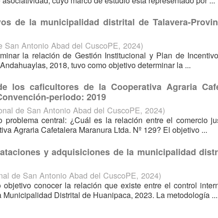
asociatividad, cuyo marco de estudio está representado por ...
vos de la municipalidad distrital de Talavera-Provi
de San Antonio Abad del CuscoPE
,
2024
)
rminar la relación de Gestión Institucional y Plan de Incentiv
 Andahuaylas, 2018, tuvo como objetivo determinar la ...
e los caficultores de la Cooperativa Agraria Cafe
Convención-periodo: 2019
onal de San Antonio Abad del CuscoPE
,
2024
)
o problema central: ¿Cuál es la relación entre el comercio ju
tiva Agraria Cafetalera Maranura Ltda. Nº 129? El objetivo ...
ataciones y adquisiciones de la municipalidad distr
nal de San Antonio Abad del CuscoPE
,
2024
)
objetivo conocer la relación que existe entre el control inter
 Municipalidad Distrital de Huanipaca, 2023. La metodología ...