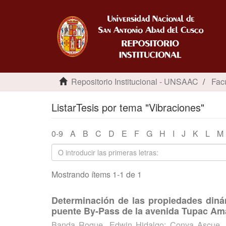
Repositorio Institucional - UNSAAC
Facu
ListarTesis por tema "Vibraciones"
0-9
A
B
C
D
E
F
G
H
I
J
K
L
M
Mostrando ítems 1-1 de 1
Determinación de las propiedades diná
puente By-Pass de la avenida Tupac Am
Banda Roque, Edwin Hidalgo
;
Conya Ascue, 