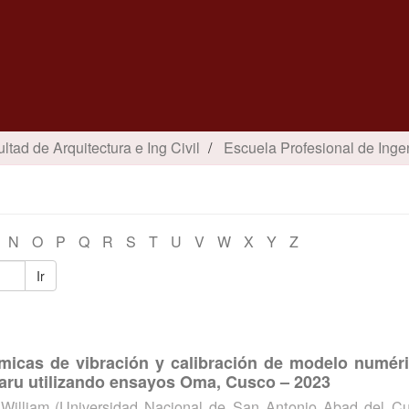
ltad de Arquitectura e Ing Civil
Escuela Profesional de Ingen
N
O
P
Q
R
S
T
U
V
W
X
Y
Z
Ir
micas de vibración y calibración de modelo numéri
aru utilizando ensayos Oma, Cusco – 2023
William
(
Universidad Nacional de San Antonio Abad del C