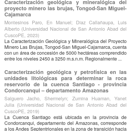
Caracterización geológica y mineralógica del
proyecto minero las brujas, Tongod-San Miguel-
Cajamarca
Montesinos Paro, En Manuel
;
Diaz Callañaupa, Luis
Alberto
(
Universidad Nacional de San Antonio Abad del
CuscoPE
,
2023
)
La Caracterización Geológica y Mineralógica del Proyecto
Minero Las Brujas, Tongod-San Miguel-Cajamarca, cuenta
con un área de concesión de 5000 hectáreas comprendido
entre los niveles 2450 a 3250 m.s.n.m. Regionalmente ...
Caracterización geológica y petrofísica en las
unidades litológicas para determinar la roca
reservorio de la cuenca Santiago - provincia
Condorcanqui – departamento Amazonas
Salguero Jacho, Shermelyn
;
Zumina Huaman, Yanet
Julia
(
Universidad Nacional de San Antonio Abad del
CuscoPE
,
2019
)
La Cuenca Santiago está ubicada en la provincia de
Condorcanqui, departamento del Amazonas, corresponde
a los Andes Septentrionales en la zona de transición hacia