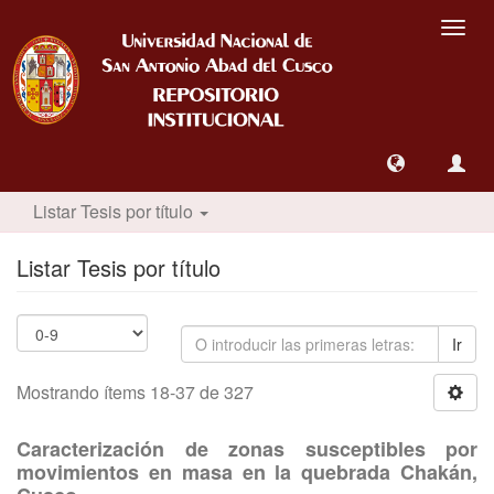
Camb
nave
Listar Tesis por título
Listar Tesis por título
Ir
Mostrando ítems 18-37 de 327
Caracterización de zonas susceptibles por
movimientos en masa en la quebrada Chakán,