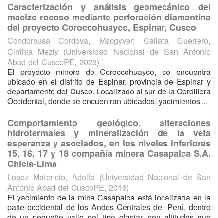
Caracterización y análisis geomecánico del
macizo rocoso mediante perforación diamantina
del proyecto Coroccohuayco, Espinar, Cusco
Condorpusa Cordova, Macgyver
;
Callata Guerrero,
Cinthia Mezly
(
Universidad Nacional de San Antonio
Abad del CuscoPE
,
2023
)
El proyecto minero de Coroccohuayco, se encuentra
ubicado en el distrito de Espinar, provincia de Espinar y
departamento del Cusco. Localizado al sur de la Cordillera
Occidental, donde se encuentran ubicados, yacimientos ...
Comportamiento geológico, alteraciones
hidrotermales y mineralización de la veta
esperanza y asociados, en los niveles inferiores
15, 16, 17 y 18 compañía minera Casapalca S.A.
Chicla-Lima
Lopez Matencio, Adolfo
(
Universidad Nacional de San
Antonio Abad del CuscoPE
,
2016
)
El yacimiento de la mina Casapalca está localizada en la
paite occidental de los Andes Centrales del Perú, dentro
de un pequeño valle del tipo glaciar, con altitudes que