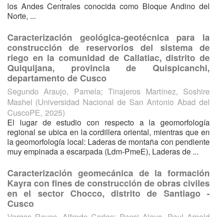
los Andes Centrales conocida como Bloque Andino del
Norte, ...
Caracterización geológica-geotécnica para la
construcción de reservorios del sistema de
riego en la comunidad de Callatiac, distrito de
Quiquijana, provincia de Quispicanchi,
departamento de Cusco
Segundo Araujo, Pamela
;
Tinajeros Martinez, Soshire
Mashel
(
Universidad Nacional de San Antonio Abad del
CuscoPE
,
2025
)
El lugar de estudio con respecto a la geomorfología
regional se ubica en la cordillera oriental, mientras que en
la geomorfología local: Laderas de montaña con pendiente
muy empinada a escarpada (Ldm-PmeE), Laderas de ...
Caracterización geomecánica de la formación
Kayra con fines de construcción de obras civiles
en el sector Chocco, distrito de Santiago -
Cusco
Vargas Reyes, Alfredo Carlos
;
Pacsi Alave, Paul Arnold