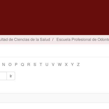
ultad de Ciencias de la Salud
Escuela Profesional de Odont
N
O
P
Q
R
S
T
U
V
W
X
Y
Z
Ir