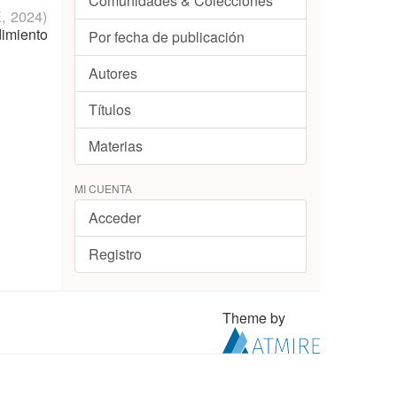
Comunidades & Colecciones
E
,
2024
)
dimiento
Por fecha de publicación
Autores
Títulos
Materias
MI CUENTA
Acceder
Registro
Theme by