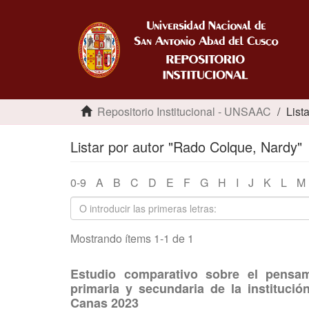
Repositorio Institucional - UNSAAC
List
Listar por autor "Rado Colque, Nardy"
0-9
A
B
C
D
E
F
G
H
I
J
K
L
M
Mostrando ítems 1-1 de 1
Estudio comparativo sobre el pensam
primaria y secundaria de la instituc
Canas 2023