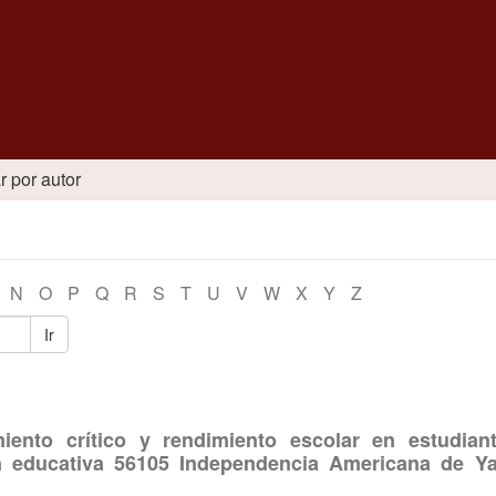
ar por autor
N
O
P
Q
R
S
T
U
V
W
X
Y
Z
Ir
iento crítico y rendimiento escolar en estudian
ión educativa 56105 Independencia Americana de Y